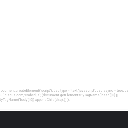
= document.createElement('script'); dsq.type = 'text/javascript'; dsq.async = true; d
 + '.disqus.com/embed.js'; (document.getElementsByTagName('head')[0] ||
agName('body')[0]).appendChild(dsq); })();