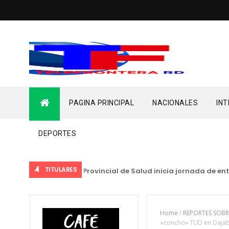
PAGINA PRINCIPAL
NACIONALES
IN
DEPORTES
TITULARES
IONALES
Dirección Provincial de Salud inicia jornada de entreg
Home
/
REPORTES SOBR
«concho» TUD en Daja