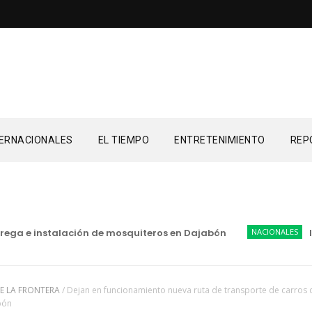
TERNACIONALES
EL TIEMPO
ENTRETENIMIENTO
REP
a e instalación de mosquiteros en Dajabón
NACIONALES
INDRH
E LA FRONTERA
/
Dejan en funcionamiento nueva ruta de transporte de carros 
bón