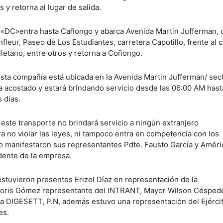
s y retorna al lugar de salida.
ta «DC»entra hasta Cañongo y abarca Avenida Martin Jufferman, c
leur, Paseo de Los Estudiantes, carretera Capotillo, frente al 
lletano, entre otros y retorna a Coñongo.
 esta compañía está ubicada en la Avenida Martin Jufferman/ sec
ía acostado y estará brindando servicio desde las 06:00 AM hast
 días.
este transporte no brindará servicio a ningún extranjero
 no violar las leyes, ni tampoco entra en competencia con los
o manifestaron sus representantes Pdte. Fausto García y Améri
dente de la empresa.
estuvieron presentes Erizel Díaz en representación de la
oris Gómez representante del INTRANT, Mayor Wilson Césped
la DIGESETT, P.N, además estuvo una representación del Ejérci
es.