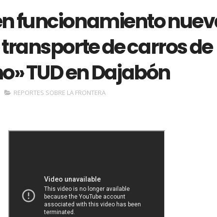
en funcionamiento nuev
 transporte de carros de
o» TUD en Dajabón
REPORTES SOBRE LA FRONTERA