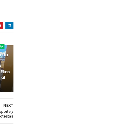
RA
r da
o
Elías
 al
NEXT
sporte y
rotestas