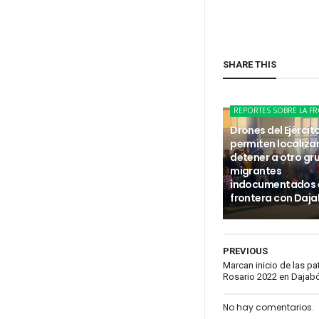
SHARE THIS
REPORTES SOBRE LA F
Drones del Ejércit
permiten localizar
detener a otro gr
migrantes
indocumentados e
frontera con Daj
PREVIOUS
Marcan inicio de las pa
Rosario 2022 en Dajab
No hay comentarios.