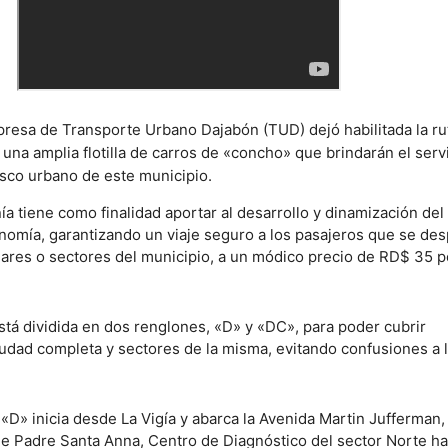
resa de Transporte Urbano Dajabón (TUD) dejó habilitada la ru
una amplia flotilla de carros de «concho» que brindarán el serv
asco urbano de este municipio.
a tiene como finalidad aportar al desarrollo y dinamización del
onomía, garantizando un viaje seguro a los pasajeros que se de
ugares o sectores del municipio, a un módico precio de RD$ 35 
está dividida en dos renglones, «D» y «DC», para poder cubrir
iudad completa y sectores de la misma, evitando confusiones a 
a «D» inicia desde La Vigía y abarca la Avenida Martin Jufferman, 
lle Padre Santa Anna, Centro de Diagnóstico del sector Norte ha