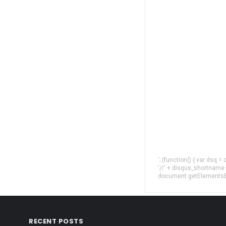
'; (function() { var dsq 
'//' + disqus_shortname
document.getElementsByT
RECENT POSTS