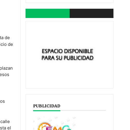
ta de
icio de
splazan
pesos
los
PUBLICIDAD
calle
sta el