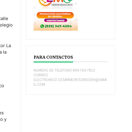
alle
colegio
tor La
a la
PARA CONTACTOS
NUMERO DE TELEFONO:809-760-7822
CORREO
ELECTRONICO:CESARMONTESINOS59@GMA
IL.COM
co
es
to y