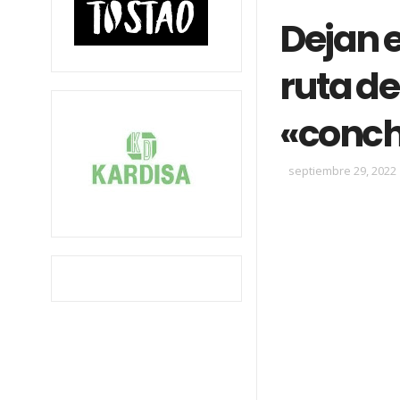
Dejan 
ruta de
«conch
septiembre 29, 2022