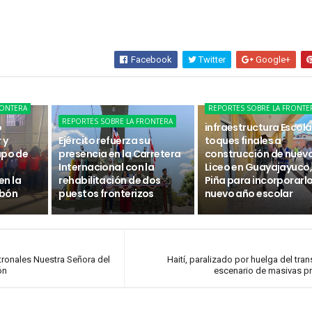
Facebook
Twitter
Google+
RONTERA
REPORTES SOBRE LA FRONTE
REPORTES SOBRE LA FRONTERA
o
infraestructura Escola
 y
Ejército refuerza su
toques finales a
upo de
presencia en la Carretera
construcción de nuev
Internacional con la
Liceo en Guayajayuco, 
n la
rehabilitación de dos
Piña para incorporarlo
abón
puestos fronterizos
nuevo año escolar
tronales Nuestra Señora del
Haití, paralizado por huelga del tran
ón
escenario de masivas p