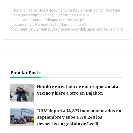
'; (function() { var dsq = document.createElement('script'); dsq.type
= 'text/javascript'; dsq.async = true; dsq.src = '//' +
disqus_shortname + '.disqus.com/embed.js';
(document.getElementsByTagName('head')[0] ||
document.getElementsByTagName('body')[0]).appendChild(dsq); })();
Popular Posts
Hombre en estado de embriaguez mata
vecino y hiere a otro en Dajabón
DGM deporta 34,873 indocumentados en
septiembre y sube a 370,240 los
devueltos en gestión de Lee B.