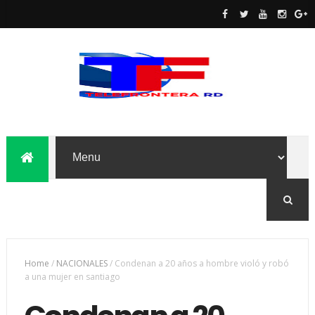
Home
/
NACIONALES
/
Condenan a 20 años a hombre violó y robó
a una mujer en santiago