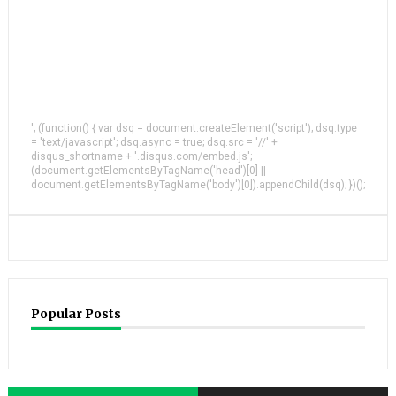
'; (function() { var dsq = document.createElement('script'); dsq.type
= 'text/javascript'; dsq.async = true; dsq.src = '//' +
disqus_shortname + '.disqus.com/embed.js';
(document.getElementsByTagName('head')[0] ||
document.getElementsByTagName('body')[0]).appendChild(dsq); })();
Popular Posts