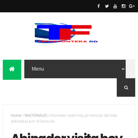
Home
/
NACIONALES
/
Abinader visita hoy provincias del Este
afectadas por el huracán