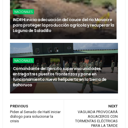
NACIONALES
INDRHI inicia adecuación del cauce del río Masacre
para proteger la producción agrícola y recuperar la
Laguna de Saladillo
NACIONALES
Comandante del Ejército supervisa unidades,
entrega tres puestos fronterizos y pone en
funcionamiento nuevo helipuerto en la Sierra de
Bahoruco
PREVIOUS
NEXT
Piden al Senado de Haití iniciar
VAGUADA PROVOCARÁ
diálogo para solucionar la
AGUACEROS CON
crisis
TORMENTAS ELÉCTRICAS
PARA LA TARDE