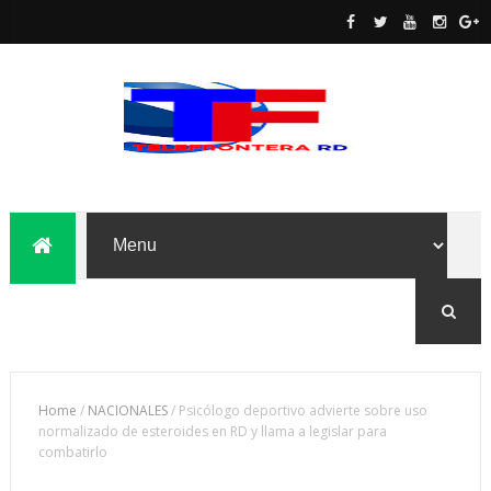
Home
/
NACIONALES
/
Psicólogo deportivo advierte sobre uso
normalizado de esteroides en RD y llama a legislar para
combatirlo