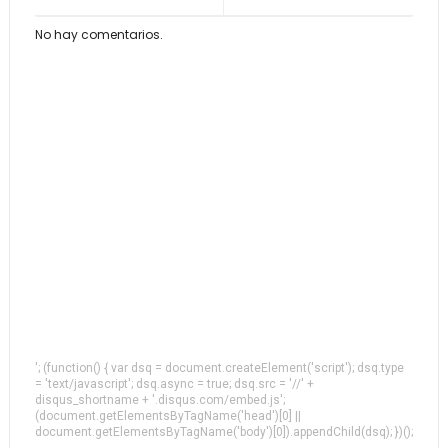
No hay comentarios.
'; (function() { var dsq = document.createElement('script'); dsq.type
= 'text/javascript'; dsq.async = true; dsq.src = '//' +
disqus_shortname + '.disqus.com/embed.js';
(document.getElementsByTagName('head')[0] ||
document.getElementsByTagName('body')[0]).appendChild(dsq); })();