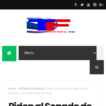
Home
/
INTERNACIONALES
/
Piden al Senado de Haití iniciar
diálogo para solucionar la crisis