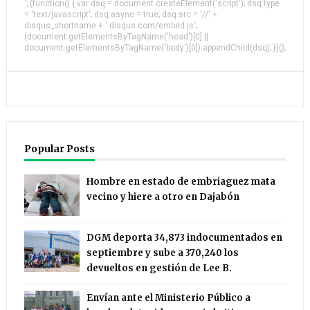
'; (function() { var dsq = document.createElement('script'); dsq.type
= 'text/javascript'; dsq.async = true; dsq.src = '//' +
disqus_shortname + '.disqus.com/embed.js';
(document.getElementsByTagName('head')[0] ||
document.getElementsByTagName('body')[0]).appendChild(dsq); })();
Popular Posts
Hombre en estado de embriaguez mata
vecino y hiere a otro en Dajabón
DGM deporta 34,873 indocumentados en
septiembre y sube a 370,240 los
devueltos en gestión de Lee B.
Envían ante el Ministerio Público a