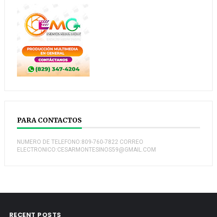
PARA CONTACTOS
NUMERO DE TELEFONO:809-760-7822 CORREO
ELECTRONICO:CESARMONTESINOS59@GMAIL.COM
RECENT POSTS