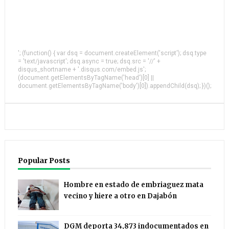
'; (function() { var dsq = document.createElement('script'); dsq.type
= 'text/javascript'; dsq.async = true; dsq.src = '//' +
disqus_shortname + '.disqus.com/embed.js';
(document.getElementsByTagName('head')[0] ||
document.getElementsByTagName('body')[0]).appendChild(dsq); })();
Popular Posts
Hombre en estado de embriaguez mata
vecino y hiere a otro en Dajabón
DGM deporta 34,873 indocumentados en