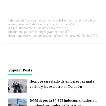
'; (function() { var dsq = document.createElement('script'); dsq.type
= 'text/javascript'; dsq.async = true; dsq.src = '//' +
disqus_shortname + '.disqus.com/embed.js';
(document.getElementsByTagName('head')[0] ||
document.getElementsByTagName('body')[0]).appendChild(dsq); })();
Popular Posts
Hombre en estado de embriaguez mata
vecino y hiere a otro en Dajabón
DGM deporta 34,873 indocumentados en
septiembre y sube a 370,240 los