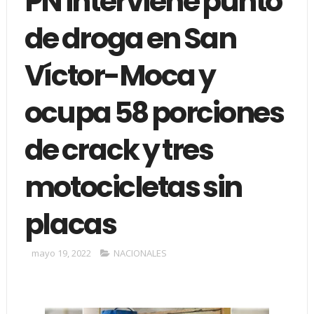
PN interviene punto
de droga en San
Víctor-Moca y
ocupa 58 porciones
de crack y tres
motocicletas sin
placas
mayo 19, 2022
NACIONALES