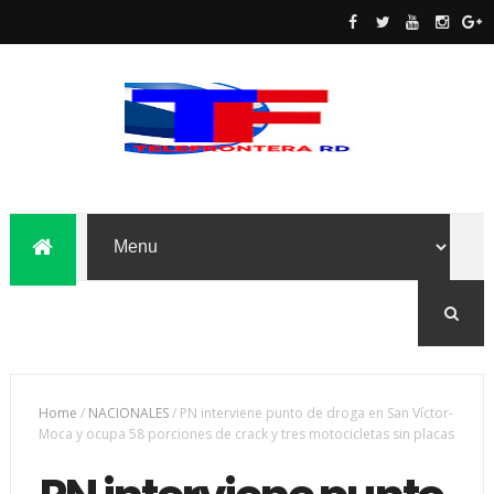
Home
/
NACIONALES
/
PN interviene punto de droga en San Víctor-
Moca y ocupa 58 porciones de crack y tres motocicletas sin placas