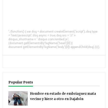
'; (function() { var dsq = document.createElement('script'); dsq.type
= 'text/javascript'; dsq.async = true; dsq.src = '//' +
disqus_shortname + '.disqus.com/embed.js';
(document.getElementsByTagName('head')[0] ||
document.getElementsByTagName('body')[0]).appendChild(dsq); })();
Popular Posts
Hombre en estado de embriaguez mata
vecino y hiere a otro en Dajabón