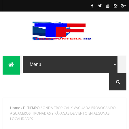
Home
/
EL TIEMPO
/
ONDA TROPICAL Y VAGUADA PROVOCANDO
AGUACEROS, TRONADAS Y RÁFAGAS DE VIENTO EN ALGUNAS
LOCALIDADES