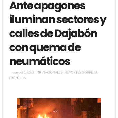
Ante apagones
iluminan sectores y
calles de Dajabón
con quema de
neumáticos
mayo 20, 2022
NACIONALES
,
REPORTES SOBRE LA
FRONTERA