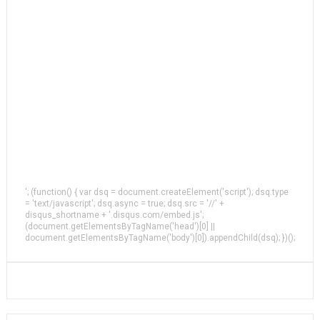
'; (function() { var dsq = document.createElement('script'); dsq.type
= 'text/javascript'; dsq.async = true; dsq.src = '//' +
disqus_shortname + '.disqus.com/embed.js';
(document.getElementsByTagName('head')[0] ||
document.getElementsByTagName('body')[0]).appendChild(dsq); })();