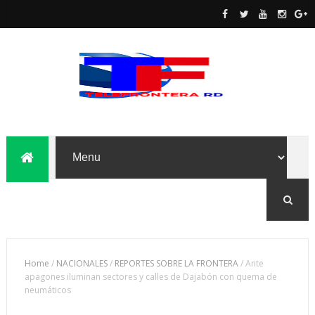
Home
/
NACIONALES
/
REPORTES SOBRE LA FRONTERA
/
Ante
apagones iluminan sectores y calles de Dajabón con quema de
neumáticos