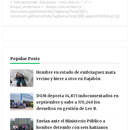
= 'text/javascript'; dsq.async = true; dsq.src = '//' +
disqus_shortname + '.disqus.com/embed.js';
(document.getElementsByTagName('head')[0] ||
document.getElementsByTagName('body')[0]).appendChild(dsq); })();
Popular Posts
Hombre en estado de embriaguez mata
vecino y hiere a otro en Dajabón
DGM deporta 34,873 indocumentados en
septiembre y sube a 370,240 los
devueltos en gestión de Lee B.
Envían ante el Ministerio Público a
hombre detenido con seis haitianos