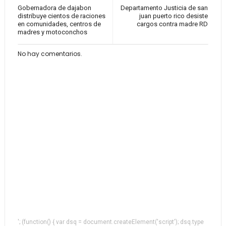
Gobernadora de dajabon
Departamento Justicia de san
distribuye cientos de raciones
juan puerto rico desiste
en comunidades, centros de
cargos contra madre RD
madres y motoconchos
No hay comentarios.
'; (function() { var dsq = document.createElement('script'); dsq.type