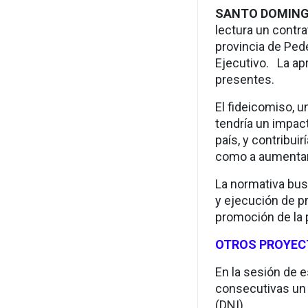
SANTO DOMIN
lectura un contra
provincia de Ped
Ejecutivo. La ap
presentes.
El fideicomiso, u
tendría un impac
país, y contribui
como a aumentar l
La normativa busc
y ejecución de pr
promoción de la 
OTROS PROYE
En la sesión de 
consecutivas u
(DNI).