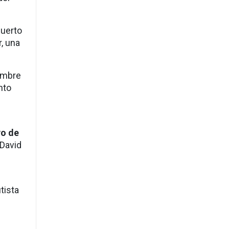
Puerto
r
, una
ombre
nto
yo de
 David
tista