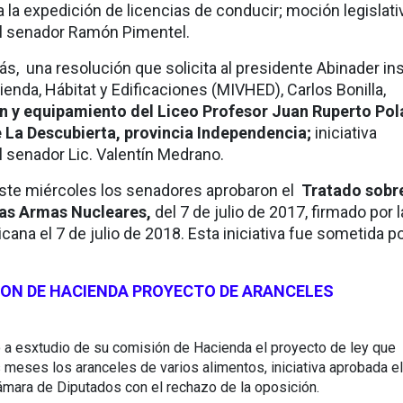
 la expedición de licencias de conducir; moción legislati
el senador Ramón Pimentel.
, una resolución que solicita al presidente Abinader ins
vienda, Hábitat y Edificaciones (MIVHED), Carlos Bonilla,
n y equipamiento del Liceo Profesor Juan Ruperto Pol
e La Descubierta, provincia Independencia;
iniciativa
l senador Lic. Valentín Medrano.
este miércoles los senadores aprobaron el
Tratado sobre
las Armas Nucleares,
del 7 de julio de 2017, firmado por l
ana el 7 de julio de 2018. Esta iniciativa fue sometida po
ION DE HACIENDA PROYECTO DE ARANCELES
 a esxtudio de su comisión de Hacienda el proyecto de ley que
s meses los aranceles de varios alimentos, iniciativa aprobada e
ámara de Diputados con el rechazo de la oposición.