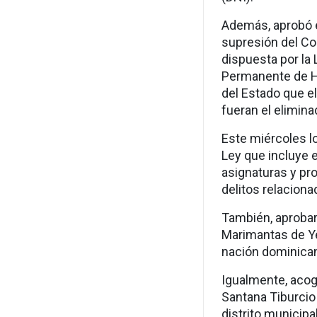
Además, aprobó e
supresión del Co
dispuesta por la 
Permanente de Ha
del Estado que e
fueran el elimin
Este miércoles l
Ley que incluye e
asignaturas y pr
delitos relaciona
También, aprobar
Marimantas de Ye
nación
dominicana
Igualmente, aco
Santana Tiburcio
distrito municip