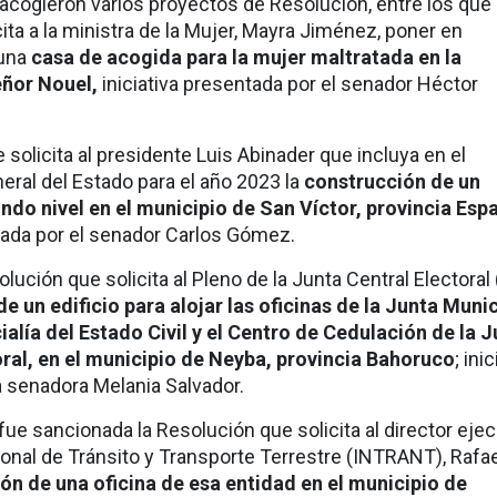
 acogieron varios proyectos de Resolución, entre los que
icita a la ministra de la Mujer, Mayra Jiménez, poner en
 una
casa de acogida para la mujer maltratada en la
eñor Nouel,
iniciativa presentada por el senador Héctor
solicita al presidente Luis Abinader que incluya en el
ral del Estado para el año 2023 la
construcción de un
ndo nivel en el municipio de San Víctor, provincia Espa
ntada por el senador Carlos Gómez.
lución que solicita al Pleno de la Junta Central Electoral
e un edificio para alojar las oficinas de la Junta Munic
cialía del Estado Civil y el Centro de Cedulación de la 
ral, en el municipio de Neyba, provincia Bahoruco
; ini
a senadora Melania Salvador.
fue sancionada la Resolución que solicita al director ejec
ional de Tránsito y Transporte Terrestre (INTRANT), Rafa
ión de una oficina de esa entidad en el municipio de