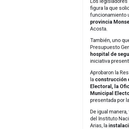
Los legisladores
figura la que sol
funcionamiento
provincia Mons
Acosta.
También, uno que 
Presupuesto Gene
hospital de segu
iniciativa prese
Aprobaron la Reso
la
construcción d
Electoral, la Ofi
Municipal Electo
presentada por l
De igual manera, 
del Instituto Nac
Arias, la
instalac