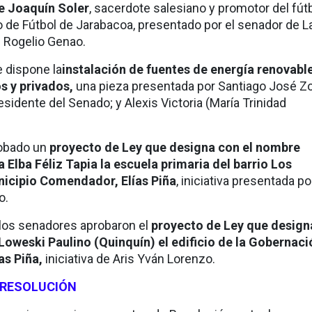
e Joaquín Soler
, sacerdote salesiano y promotor del fút
io de Fútbol de Jarabacoa, presentado por el senador de L
 Rogelio Genao.
 dispone la
instalación de fuentes de energía renovabl
os y privados,
una pieza presentada por Santiago José Zor
residente del Senado; y Alexis Victoria (María Trinidad
obado un
proyecto de Ley que designa con el nombre
a Elba Féliz Tapia la escuela primaria del barrio Los
icipio Comendador, Elías Piña
, iniciativa presentada po
o.
 los senadores aprobaron el
proyecto de Ley que design
Loweski Paulino (Quinquín) el edificio de la Gobernaci
as Piña,
iniciativa de Aris Yván Lorenzo.
 RESOLUCIÓN