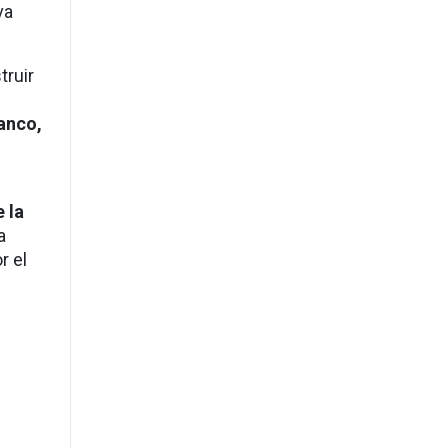
va
truir
anco,
 la
a
r el
l