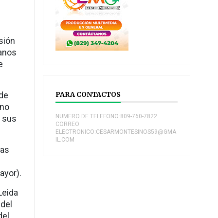
sión
ganos
e
de
PARA CONTACTOS
ano
NUMERO DE TELEFONO:809-760-7822
y sus
CORREO
ELECTRONICO:CESARMONTESINOS59@GMA
IL.COM
Las
ayor).
Leida
 del
del