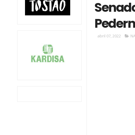
Senado
Pederna
abril 07, 2022
N