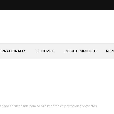
TERNACIONALES
EL TIEMPO
ENTRETENIMIENTO
REP
enado aprueba fideicomiso pro Pedernales y otros diez proyectos