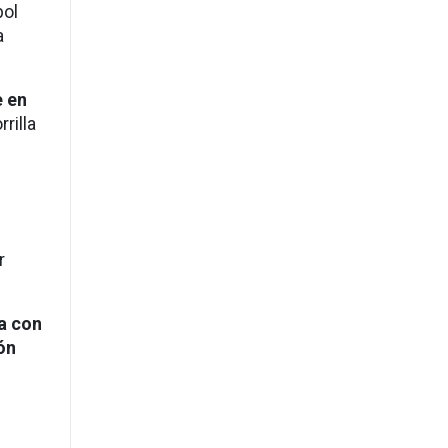
bol
a
e en
rilla
r
a con
ón