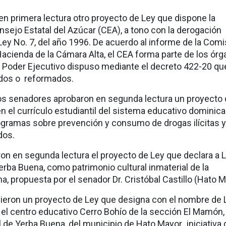
n primera lectura otro
proyecto de Ley que dispone la
nsejo Estatal del Azúcar (CEA),
a tono con la derogación
Ley No. 7, del año 1996. De acuerdo al informe de la Comi
cienda de la Cámara Alta, el CEA forma parte de los ór
l Poder Ejecutivo dispuso mediante el decreto 422-20 qu
ados o reformados.
os senadores aprobaron en segunda lectura un
proyecto 
n el currículo estudiantil del sistema educativo dominic
ogramas sobre prevención y consumo de drogas ilícitas 
dos.
on en segunda lectura el
proyecto de Ley que declara a 
rba Buena, como patrimonio cultural inmaterial de la
, propuesta por el senador Dr. Cristóbal Castillo (Hato M
gieron
un proyecto de Ley que designa con el nombre de 
 el centro educativo Cerro Bohío de la sección El Mamón,
al de Yerba Buena, del municipio de Hato Mayor
,
iniciativa 