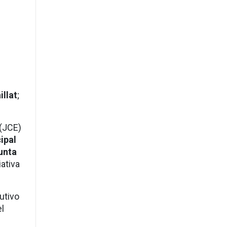
illat
;
 (JCE)
ipal
Junta
ciativa
utivo
el