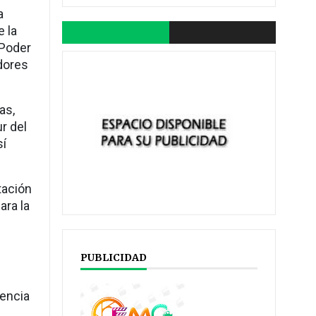
a
e la
 Poder
dores
as,
r del
sí
tación
ara la
PUBLICIDAD
s
gencia