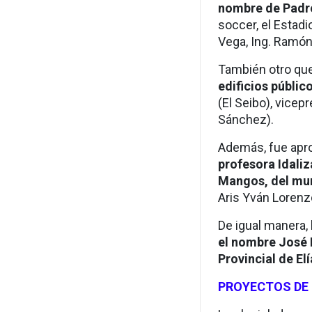
nombre de Padr
soccer, el Estad
Vega, Ing. Ramón
También otro que
edificios públic
(El Seibo), vicep
Sánchez).
Además, fue apr
profesora Idaliz
Mangos, del mun
Aris Yván Lorenz
De igual manera,
el nombre José 
Provincial de Elí
PROYECTOS DE