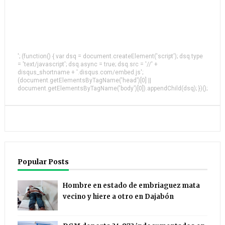
'; (function() { var dsq = document.createElement('script'); dsq.type
= 'text/javascript'; dsq.async = true; dsq.src = '//' +
disqus_shortname + '.disqus.com/embed.js';
(document.getElementsByTagName('head')[0] ||
document.getElementsByTagName('body')[0]).appendChild(dsq); })();
Popular Posts
Hombre en estado de embriaguez mata
vecino y hiere a otro en Dajabón