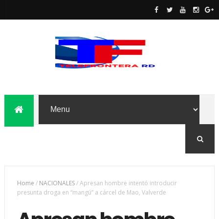
Home
/
NACIONALES
/
Apresan hombre intentó introducir
presunta droga en “mangú” a cárcel de Mao, Valverde