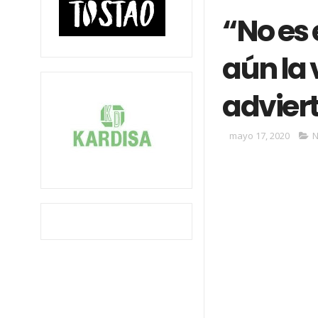
“No es
aún la v
advier
mayo 17, 2020
N