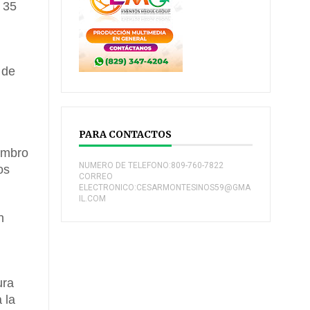
e 35
 de
PARA CONTACTOS
embro
NUMERO DE TELEFONO:809-760-7822
os
CORREO
ELECTRONICO:CESARMONTESINOS59@GMA
IL.COM
n
ura
 la