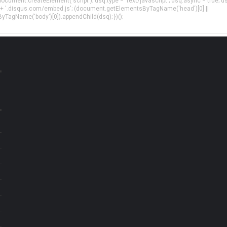
= document.createElement('script'); dsq.type = 'text/javascript'; dsq.async = true; d
 + '.disqus.com/embed.js'; (document.getElementsByTagName('head')[0] ||
agName('body')[0]).appendChild(dsq); })();