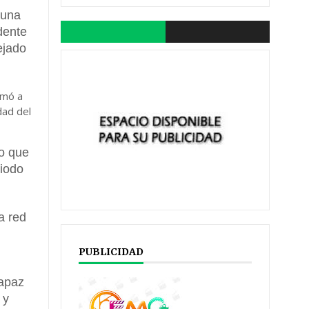
 una
dente
ejado
amó a
dad del
to que
riodo
a red
PUBLICIDAD
capaz
 y