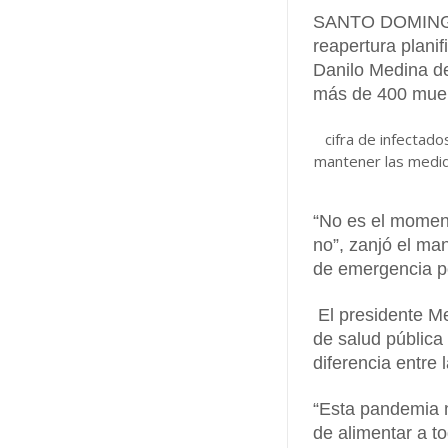
SANTO DOMINGO.
reapertura plani
Danilo Medina de
más de 400 muer
cifra de infectad
mantener las medida
“No es el momento
no”, zanjó el man
de emergencia po
El presidente Me
de salud pública
diferencia entre 
“Esta pandemia 
de alimentar a t