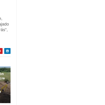
e,
ajado
rás”,
ión
cre
e