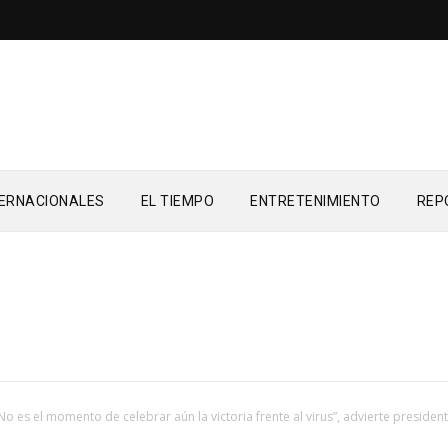
TERNACIONALES
EL TIEMPO
ENTRETENIMIENTO
REP
No es el momento de celebrar aún la victoria frente al virus”, advierte presiden