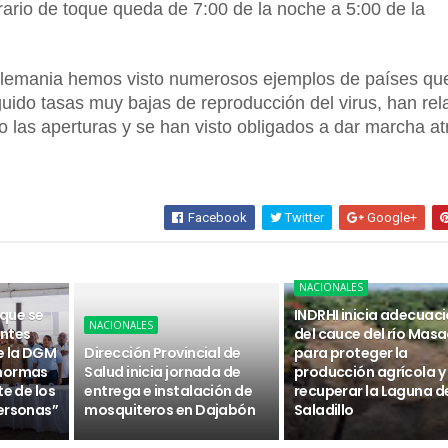
rario de toque queda de 7:00 de la noche a 5:00 de la
Alemania hemos visto numerosos ejemplos de países qu
ido tasas muy bajas de reproducción del virus, han rel
 las aperturas y se han visto obligados a dar marcha at
Facebook
Twitter
Google+
NACIONALES
 que se
INDRHI inicia adecuac
NACIONALES
ntes
del cauce del río Masa
e la DGM
Dirección Provincial de
para proteger la
 normas
Salud inicia jornada de
producción agrícola y
te de los
entrega e instalación de
recuperar la Laguna d
ersonas”
mosquiteros en Dajabón
Saladillo