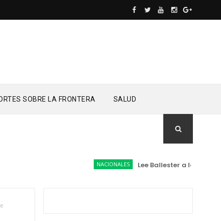
ORTES SOBRE LA FRONTERA
SALUD
NACIONALES
Lee Ballester a los que se 
te