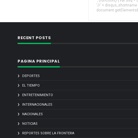
'; (function() { var dsq 
'//' + disqus_shortname
document.getElementsByT
RECENT POSTS
PAGINA PRINCIPAL
DEPORTES
EL TIEMPO
ENTRETENIMIENTO
INTERNACIONALES
NACIONALES
NOTICIAS
REPORTES SOBRE LA FRONTERA