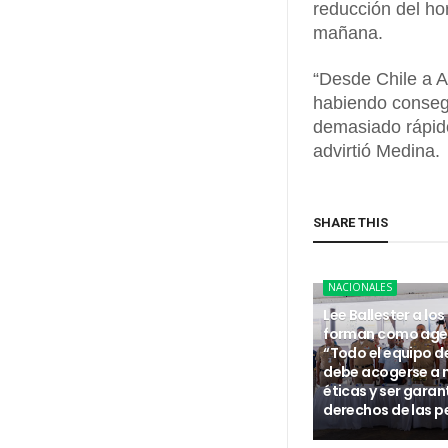
reducción del ho
mañana.
“Desde Chile a 
habiendo consegu
demasiado rápido
advirtió Medina.
SHARE THIS
NACIONALES
Lee Ballester a los
forman como age
“Todo el equipo d
debe acogerse a
éticas y ser garan
derechos de las p