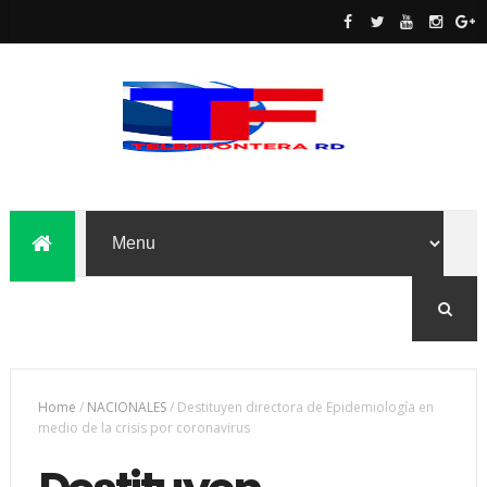
Home
/
NACIONALES
/
Destituyen directora de Epidemiología en
medio de la crisis por coronavirus