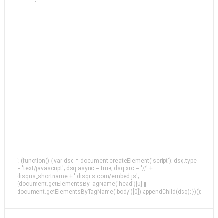
'; (function() { var dsq = document.createElement('script'); dsq.type
= 'text/javascript'; dsq.async = true; dsq.src = '//' +
disqus_shortname + '.disqus.com/embed.js';
(document.getElementsByTagName('head')[0] ||
document.getElementsByTagName('body')[0]).appendChild(dsq); })();