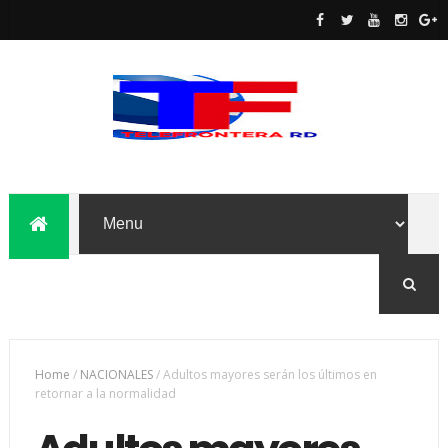
Home
/
NACIONALES
/
Adultos mayores serán los últimos en
retornar a la normalidad