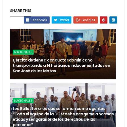
SHARE THIS
Facebook
Twitter
Google+
NACIONALES
Ejército detiene a conductor dominicano
transportando a 14 haitianos indocumentados en
San José de las Matas
NACIONALES
Lee Ballester a los que se forman como agentes
“Todo el equipo de la DGM debe acogerse a normas
éticas y ser garante de los derechos de las
personas”