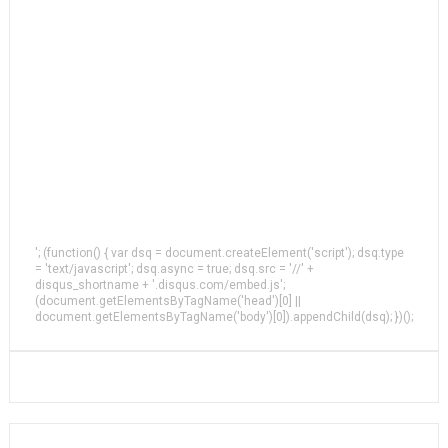
'; (function() { var dsq = document.createElement('script'); dsq.type
= 'text/javascript'; dsq.async = true; dsq.src = '//' +
disqus_shortname + '.disqus.com/embed.js';
(document.getElementsByTagName('head')[0] ||
document.getElementsByTagName('body')[0]).appendChild(dsq); })();