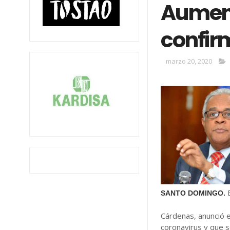
Aument
confir
marzo 20, 2020
SANTO DOMINGO.
Cárdenas, anunció 
coronavirus y que 