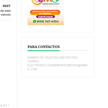
NEXT
 de este
viernes
PARA CONTACTOS
NUMERO DE TELEFONO:809-760-7822
CORREO
ELECTRONICO:CESARMONTESINOS59@GMA
IL.COM
sq.src =