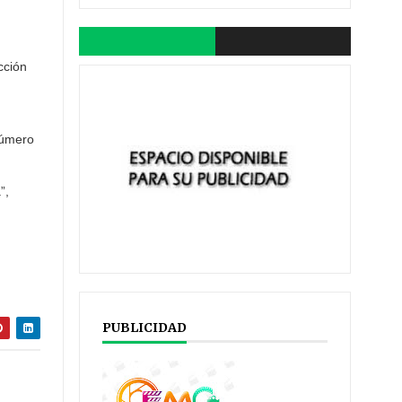
cción
número
”,
PUBLICIDAD