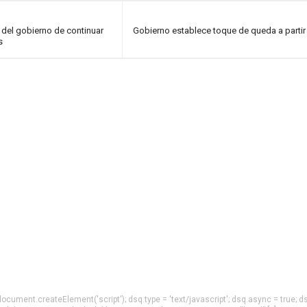
del gobierno de continuar
Gobierno establece toque de queda a partir
s
= document.createElement('script'); dsq.type = 'text/javascript'; dsq.async = true; d