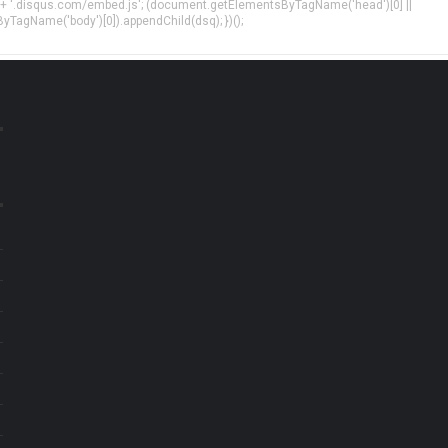
 + '.disqus.com/embed.js'; (document.getElementsByTagName('head')[0] ||
agName('body')[0]).appendChild(dsq); })();