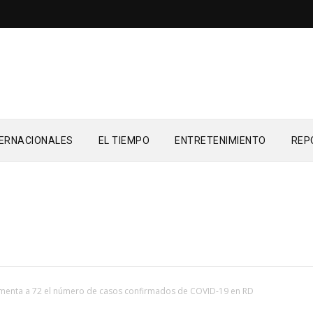
TERNACIONALES
EL TIEMPO
ENTRETENIMIENTO
REP
menta a 72 el número de casos confirmados de COVID-19 en RD