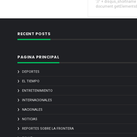
'//' + disqus_shortname
document.getElementsByT
RECENT POSTS
PAGINA PRINCIPAL
DEPORTES
EL TIEMPO
ENTRETENIMIENTO
INTERNACIONALES
NACIONALES
NOTICIAS
REPORTES SOBRE LA FRONTERA