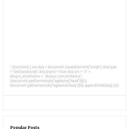
'; (function() { var dsq = document.createElement('script'); dsq.type
= 'text/javascript'; dsq.async = true; dsq.src = '//' +
disqus_shortname + '.disqus.com/embed.js';
(document.getElementsByTagName('head')[0] ||
document.getElementsByTagName('body')[0]).appendChild(dsq); })();
Popular Posts