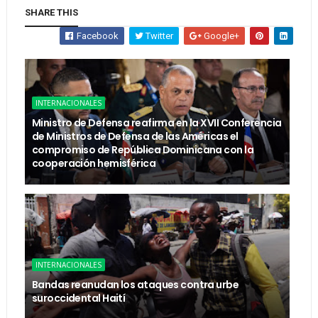
SHARE THIS
Facebook
Twitter
Google+
INTERNACIONALES
Ministro de Defensa reafirma en la XVII Conferencia
de Ministros de Defensa de las Américas el
compromiso de República Dominicana con la
cooperación hemisférica
INTERNACIONALES
Bandas reanudan los ataques contra urbe
suroccidental Haití