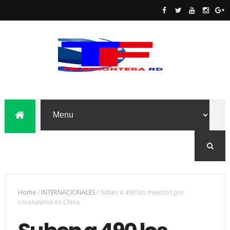
Home
/
INTERNACIONALES
/
Suben a 490 los muertos por
coronavirus en China