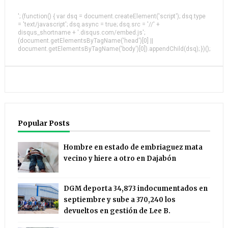
'; (function() { var dsq = document.createElement('script'); dsq.type
= 'text/javascript'; dsq.async = true; dsq.src = '//' +
disqus_shortname + '.disqus.com/embed.js';
(document.getElementsByTagName('head')[0] ||
document.getElementsByTagName('body')[0]).appendChild(dsq); })();
Popular Posts
Hombre en estado de embriaguez mata
vecino y hiere a otro en Dajabón
DGM deporta 34,873 indocumentados en
septiembre y sube a 370,240 los
devueltos en gestión de Lee B.