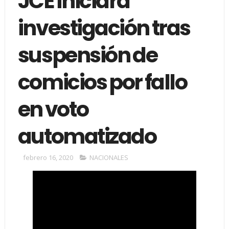
JCE iniciará
investigación tras
suspensión de
comicios por fallo
en voto
automatizado
febrero 16, 2020
NACIONALES