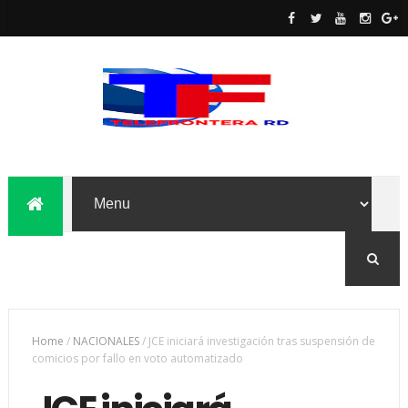
Home
/
NACIONALES
/
JCE iniciará investigación tras suspensión de
comicios por fallo en voto automatizado