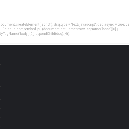
= document.createElement('script'); dsq.type = 'text/javascript'; dsq.async = true; d
 + '.disqus.com/embed.js'; (document.getElementsByTagName('head')[0] ||
agName('body')[0]).appendChild(dsq); })();