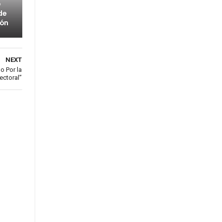
e
de
bón
NEXT
o Por la
ectoral”