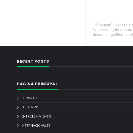
'; (function() { var dsq 
'//' + disqus_shortname
document.getElementsByT
RECENT POSTS
PAGINA PRINCIPAL
DEPORTES
EL TIEMPO
ENTRETENIMIENTO
INTERNACIONALES