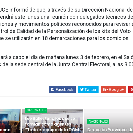
a JCE informó de que, a través de su Dirección Nacional de
tendrá este lunes una reunión con delegados técnicos de
ciones y movimientos políticos reconocidos para revisar 
rol de Calidad de la Personalización de los kits del Voto
e se utilizarán en 18 demarcaciones para los comicios
vará a cabo el día de mañana lunes 3 de febrero, en el Sal
 de la sede central de la Junta Central Electoral, a las 3:0
Facebook
Twitter
Google+
NACIONALES
Lee Ballester a los que se
NACIONALES
forman como agentes
icano
“Todo el equipo de la DGM
Dirección Provincial d