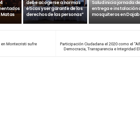
14
debe acogerse a normas
Salud inicia jornada d
umentados
éticas y ser garante de los
entrega e instalación 
s Matas
derechos de las personas”
mosquiteros en Daja
 en Montecristi sufre
Participación Ciudadana el 2020 como el “Añ
Democracia, Transparencia e Integridad El