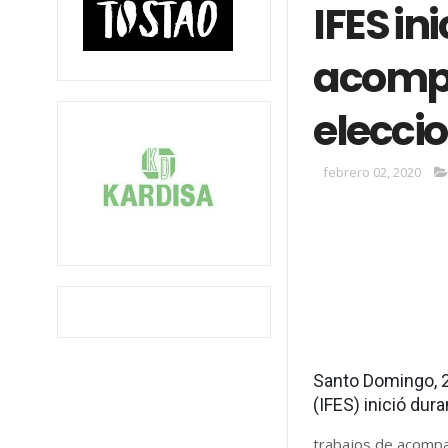
IFES in
acompa
elecci
febrero 02, 2020
Santo Domingo, 2
(IFES) inició dur
trabajos de acompañ