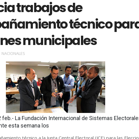
icia trabajos de
ñamiento técnico par
ones municipales
NACIONALES
 feb.- La Fundación Internacional de Sistemas Electoral
ante esta semana los
amiento técnico a la Junta Central Electoral (JCE) para las Elecci