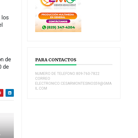
 los
el
ón de
PARA CONTACTOS
0 de
NUMERO DE TELEFONO:809-760-7822
CORREO
ELECTRONICO:CESARMONTESINOS59@GMA
IL.COM
e