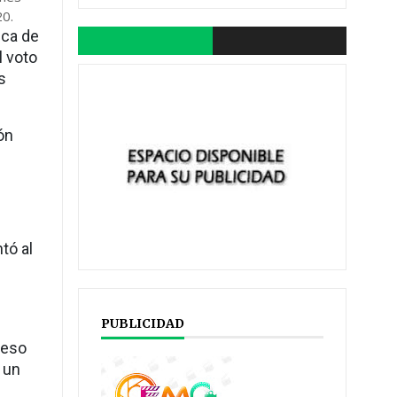
20.
ica de
l voto
s
ón
tó al
n
PUBLICIDAD
ceso
 un