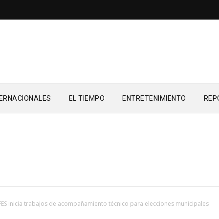
TERNACIONALES
EL TIEMPO
ENTRETENIMIENTO
REP
FES inicia trabajos de acompañamiento técnico para elecciones municipales