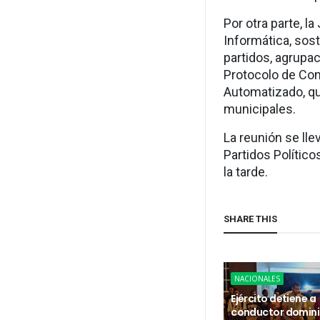
Por otra parte, l
Informática, sos
partidos, agrupa
Protocolo de Cont
Automatizado, qu
municipales.
La reunión se lle
Partidos Políticos
la tarde.
SHARE THIS
NACIONALES
Ejército detiene a
conductor domin