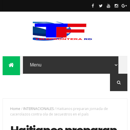
Home
/
INTERNACIONALES
/
Haitianos preparan jornada de
cacerolazos contra ola de secuestros en el país