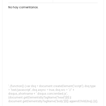
No hay comentarios.
'; (function() { var dsq = document.createElement('script'); dsq.type
= 'text/javascript'; dsq.async = true; dsq.src = '//' +
disqus_shortname + '.disqus.com/embed.js';
(document.getElementsByTagName('head')[0] ||
document.getElementsByTagName('body')[0]).appendChild(dsq); })();