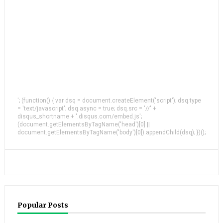
'; (function() { var dsq = document.createElement('script'); dsq.type
= 'text/javascript'; dsq.async = true; dsq.src = '//' +
disqus_shortname + '.disqus.com/embed.js';
(document.getElementsByTagName('head')[0] ||
document.getElementsByTagName('body')[0]).appendChild(dsq); })();
Popular Posts