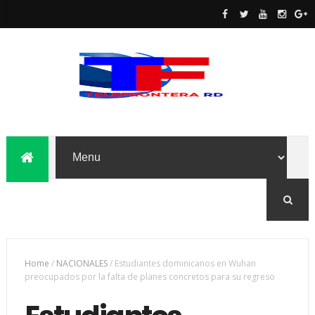
Home
/
NACIONALES
/
Estudiantes dominicanos en Wuhan
preocupados por la falta de planes concretos para su regreso