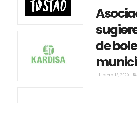
Asociac
sugier
de bole
munici
febrero 18, 2020