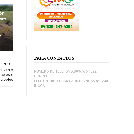
ión
cre
e
PARA CONTACTOS
NEXT
ianzas o
NUMERO DE TELEFONO:809-760-7822
nce este
CORREO
ércoles
ELECTRONICO:CESARMONTESINOS59@GMA
IL.COM