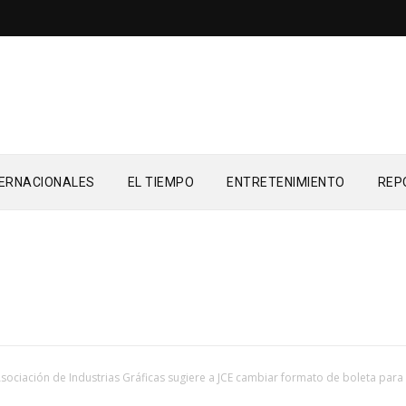
TERNACIONALES
EL TIEMPO
ENTRETENIMIENTO
REP
sociación de Industrias Gráficas sugiere a JCE cambiar formato de boleta para