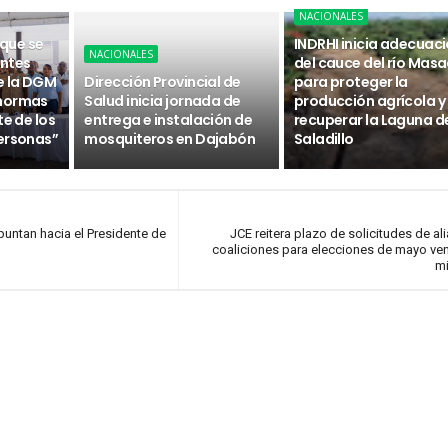
NACIONALES
 que se
INDRHI inicia adecuac
NACIONALES
ntes
del cauce del río Masa
e la DGM
Dirección Provincial de
para proteger la
 normas
Salud inicia jornada de
producción agrícola y
te de los
entrega e instalación de
recuperar la Laguna d
ersonas”
mosquiteros en Dajabón
Saladillo
untan hacia el Presidente de
JCE reitera plazo de solicitudes de al
coaliciones para elecciones de mayo ve
mi