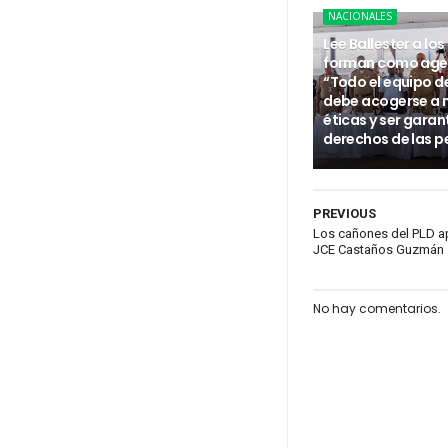
NACIONALES
Lee Ballester a los
forman como age
“Todo el equipo d
debe acogerse a
éticas y ser garan
derechos de las p
PREVIOUS
Los cañones del PLD ap
JCE Castaños Guzmán
No hay comentarios.