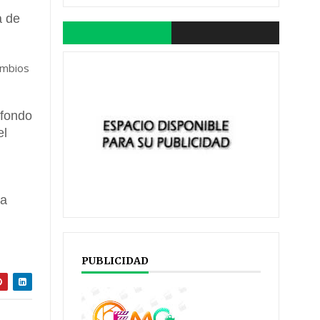
a de
cambios
 fondo
el
na
PUBLICIDAD