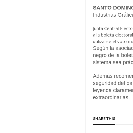
SANTO DOMINGO
Industrias Gráfic
Junta Central Electo
a la boleta electora
utilizarse el voto ma
Según la asociac
negro de la bole
sistema sea práct
Además recomend
seguridad del pap
leyenda claramen
extraordinarias.
SHARE THIS