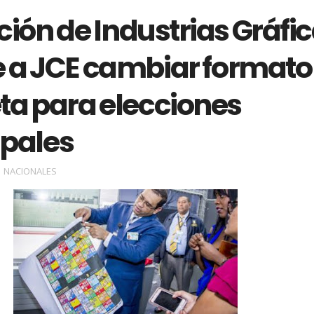
ión de Industrias Gráfi
e a JCE cambiar formato
ta para elecciones
pales
NACIONALES