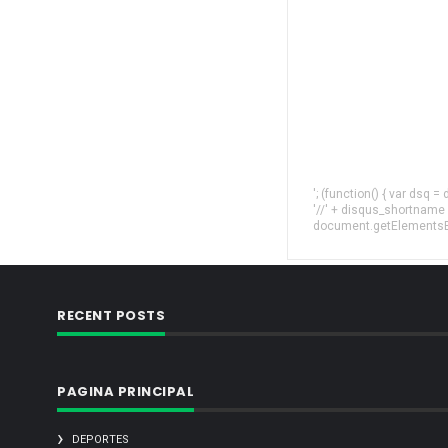
'; (function() { var dsq 
'//' + disqus_shortname
document.getElementsByT
RECENT POSTS
PAGINA PRINCIPAL
DEPORTES