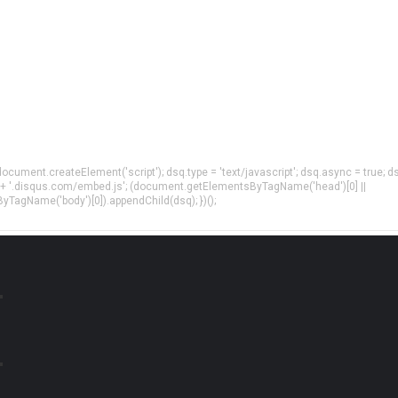
= document.createElement('script'); dsq.type = 'text/javascript'; dsq.async = true; d
 + '.disqus.com/embed.js'; (document.getElementsByTagName('head')[0] ||
agName('body')[0]).appendChild(dsq); })();