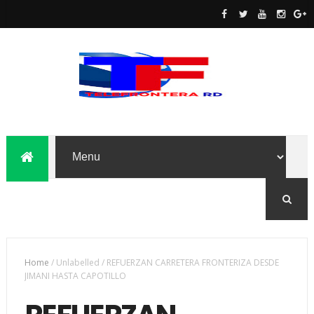
Home
/
Unlabelled
/
REFUERZAN CARRETERA FRONTERIZA DESDE
JIMANI HASTA CAPOTILLO