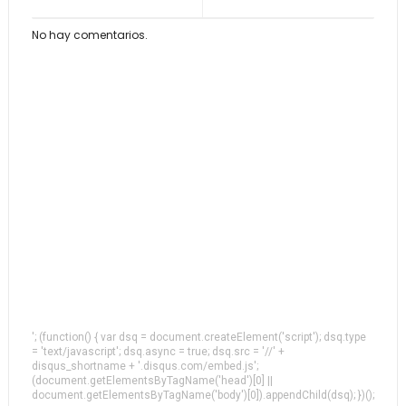
No hay comentarios.
'; (function() { var dsq = document.createElement('script'); dsq.type
= 'text/javascript'; dsq.async = true; dsq.src = '//' +
disqus_shortname + '.disqus.com/embed.js';
(document.getElementsByTagName('head')[0] ||
document.getElementsByTagName('body')[0]).appendChild(dsq); })();