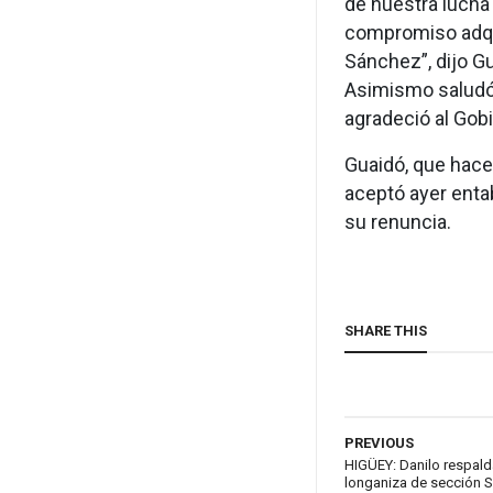
de nuestra lucha 
compromiso adqui
Sánchez”, dijo G
Asimismo saludó 
agradeció al Gob
Guaidó, que hace
aceptó ayer enta
su renuncia.
SHARE THIS
PREVIOUS
HIGÜEY: Danilo respald
longaniza de sección 