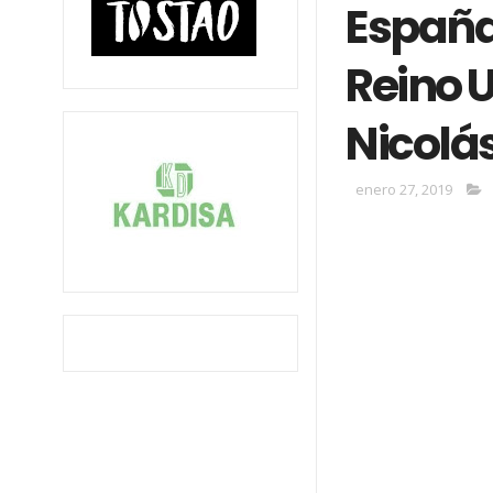
España
Reino 
Nicolá
enero 27, 2019