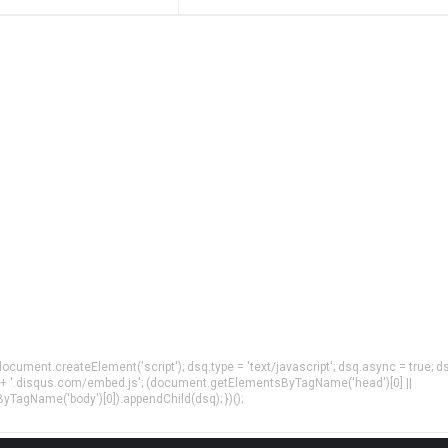
= document.createElement('script'); dsq.type = 'text/javascript'; dsq.async = true; d
 + '.disqus.com/embed.js'; (document.getElementsByTagName('head')[0] ||
agName('body')[0]).appendChild(dsq); })();