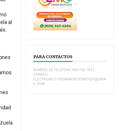
rmó
ela al
aís.
iones
PARA CONTACTOS
NUMERO DE TELEFONO:809-760-7822
jamos
CORREO
ELECTRONICO:CESARMONTESINOS59@GMA
IL.COM
ones
ridad
ezuela