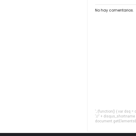
No hay comentarios.
'; (function() { var dsq 
'//' + disqus_shortname
document.getElementsByT