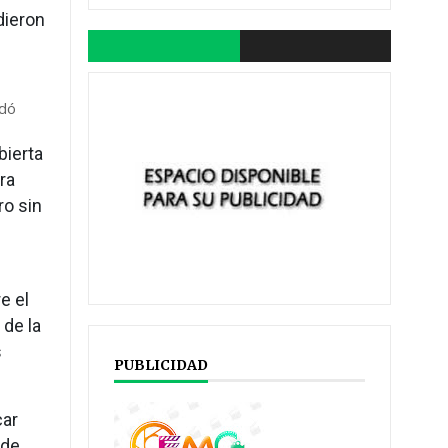
dieron
idó
bierta
ra
ro sin
e el
 de la
s
PUBLICIDAD
car
 de