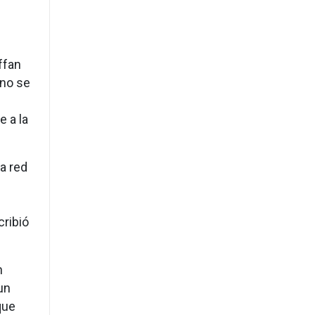
ffan
 no se
e a la
a red
a.
cribió
n
un
que