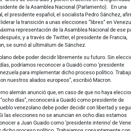
sidente de la Asamblea Nacional (Parlamento). En una
al, el presidente español, el socialista Pedro Sánchez, afi
iderar la transición a unas elecciones “libres” en Venezu
áxima representación de la Asamblea Nacional de ese p
spués, y a través de Twitter, el presidente de Francia,
, se sumó al ultimátum de Sánchez.
olano debe poder decidir libremente su futuro. Sin elecc
días, podríamos reconocer a Guaidó como ‘presidente
nezuela para implementar dicho proceso político. Traba
n nuestros aliados europeos”, escribió Macron.
rno alemán anunció que, en caso de que no haya elecci
“ocho días”, reconocerá a Guaidó como presidente de
ueblo venezolano debe poder decidir con libertad y segu
 Si las elecciones no se anuncian en ocho días estamos
onocer a Juan Guaido como ‘presidente interino’ de Ven
 dicho proceso político. Trabajamos conjuntamente con