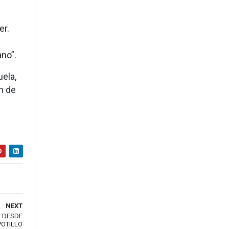
ter.
y
no”.
ela,
n de
NEXT
 DESDE
POTILLO