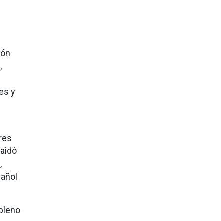
ión
,
es y
res
uaidó
,
pañol
 pleno