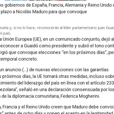
Los gobiernos de España, Francia, Alemania y Reino Unido 
 plazo a Nicolás Maduro para que convoque
uela y, si no lo hace, reconocerán al líder parlamentario Juan Gua
l país.
a Unión Europea (UE), en un comunicado conjunto, dejó a
e reconocer a Guaidó como presidente y subió el tono cont
xigió que convoque elecciones “en los próximos días”, pe
 temporal concreto.
un anuncio (…) de nuevas elecciones con las garantías
s próximos días, la UE tomará otras medidas, incluso sobr
miento del liderazgo del país en línea con el artículo 233
ezolana”, señaló en una declaración consensuada por lo
a de la diplomacia comunitaria, Federica Mogherini.
, Francia y el Reino Unido creen que Maduro debe convo
s” antes de ocho días y ponen el acento en la legitimidad