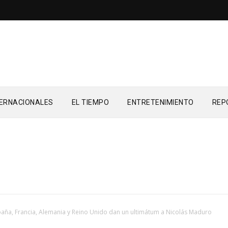
TERNACIONALES
EL TIEMPO
ENTRETENIMIENTO
REP
paña, Francia, Alemania y Reino Unido dan un ultimátum a Nicolás Maduro