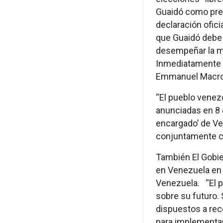
Guaidó como pre
declaración ofici
que Guaidó debe l
desempeñar la m
Inmediatamente de
Emmanuel Macron
“El pueblo venez
anunciadas en 8 
encargado’ de Ve
conjuntamente co
También El Gobie
en Venezuela en 
Venezuela. “El p
sobre su futuro.
dispuestos a rec
para implementar