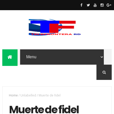
Home
/
Unlabelled
/
Muerte de fidel
Muerte de fidel