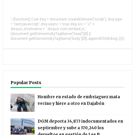
'; (function() { var dsq = document.createElement('script'); dsq.type
= 'text/javascript'; dsq.async = true; dsq.src = '//' +
disqus_shortname + '.disqus.com/embed.js';
(document.getElementsByTagName('head')[0] ||
document.getElementsByTagName('body')[0]).appendChild(dsq); })();
Popular Posts
Hombre en estado de embriaguez mata
vecino y hiere a otro en Dajabón
DGM deporta 34,873 indocumentados en
septiembre y sube a 370,240 los
devueltos en gestión de Lee B.