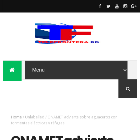
Home
/
Unlabelled
/
ONAMET advierte sobre aguaceros con
tormentas eléctricas y ráfagas