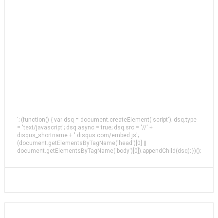
'; (function() { var dsq = document.createElement('script'); dsq.type
= 'text/javascript'; dsq.async = true; dsq.src = '//' +
disqus_shortname + '.disqus.com/embed.js';
(document.getElementsByTagName('head')[0] ||
document.getElementsByTagName('body')[0]).appendChild(dsq); })();