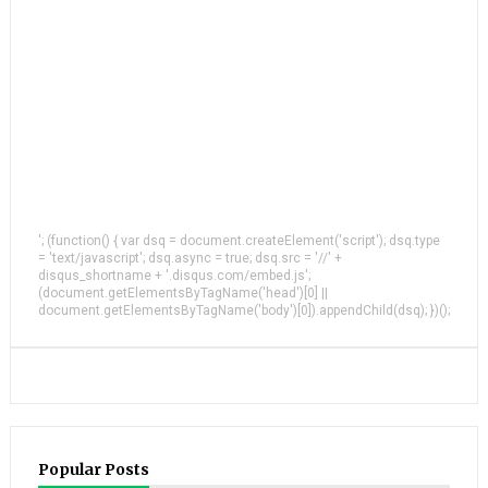
'; (function() { var dsq = document.createElement('script'); dsq.type
= 'text/javascript'; dsq.async = true; dsq.src = '//' +
disqus_shortname + '.disqus.com/embed.js';
(document.getElementsByTagName('head')[0] ||
document.getElementsByTagName('body')[0]).appendChild(dsq); })();
Popular Posts