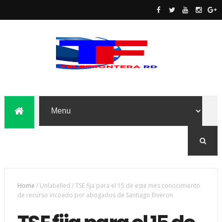
Home
/
Unlabelled
/
TSE fija para el 15 de este mes conocimiento
de recurso incoado por abogados de Santiago Riveron