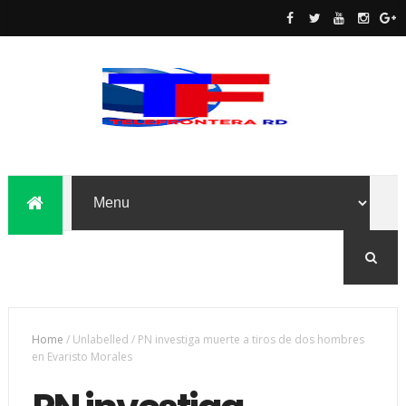
Home
/
Unlabelled
/
PN investiga muerte a tiros de dos hombres
en Evaristo Morales