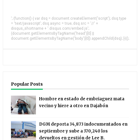
'; (function() { var dsq = document.createElement('script'); dsq.type
= 'text/javascript'; dsq.async = true; dsq.src = '//' +
disqus_shortname + '.disqus.com/embed.js';
(document.getElementsByTagName('head')[0] ||
document.getElementsByTagName('body')[0]).appendChild(dsq); })();
Popular Posts
Hombre en estado de embriaguez mata
vecino y hiere a otro en Dajabón
DGM deporta 34,873 indocumentados en
septiembre y sube a 370,240 los
devueltos en gestión de Lee B.