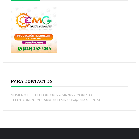
PARA CONTACTOS
NUMERO DE TELEFONO:809-760-7822 CORREO
ELECTRONICO:CESARMONTESINOS59@GMAIL.COM