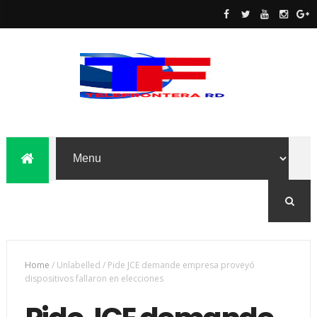
Home
/
Unlabelled
/
Pide JCE demande empresa proveyó
dispositivos fallaron en elecciones