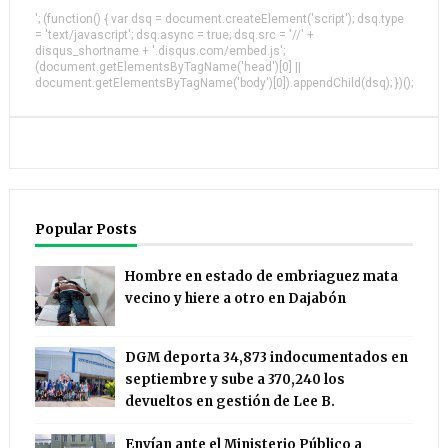
'; (function() { var dsq = document.createElement('script'); dsq.type
= 'text/javascript'; dsq.async = true; dsq.src = '//' +
disqus_shortname + '.disqus.com/embed.js';
(document.getElementsByTagName('head')[0] ||
document.getElementsByTagName('body')[0]).appendChild(dsq); })();
Popular Posts
Hombre en estado de embriaguez mata
vecino y hiere a otro en Dajabón
DGM deporta 34,873 indocumentados en
septiembre y sube a 370,240 los
devueltos en gestión de Lee B.
Envían ante el Ministerio Público a