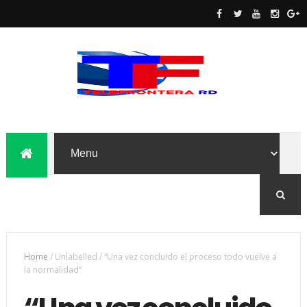
Home
/
Unlabelled
/
‘‘Una vez concluido el proceso todo vuelve a
la normalidad’’