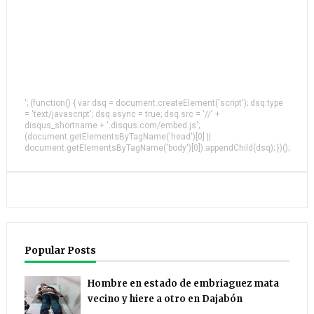
'; (function() { var dsq = document.createElement('script'); dsq.type
= 'text/javascript'; dsq.async = true; dsq.src = '//' +
disqus_shortname + '.disqus.com/embed.js';
(document.getElementsByTagName('head')[0] ||
document.getElementsByTagName('body')[0]).appendChild(dsq); })();
Popular Posts
Hombre en estado de embriaguez mata
vecino y hiere a otro en Dajabón