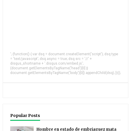
'; (function() { var dsq = document.createElement('script'); dsq.type
= 'text/javascript'; dsq.async = true; dsq.src = '//' +
disqus_shortname + '.disqus.com/embed.js';
(document.getElementsByTagName('head')[0] ||
document.getElementsByTagName('body')[0]).appendChild(dsq); })();
Popular Posts
Hombre en estado de embriaguez mata