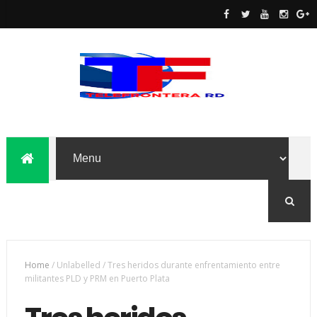
Home
/
Unlabelled
/
Tres heridos durante enfrentamiento entre
militantes PLD y PRM en Puerto Plata