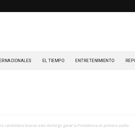
TERNACIONALES
EL TIEMPO
ENTRETENIMIENTO
REP
ho candidatos buscan este domingo ganar la Presidencia en primera vuelta