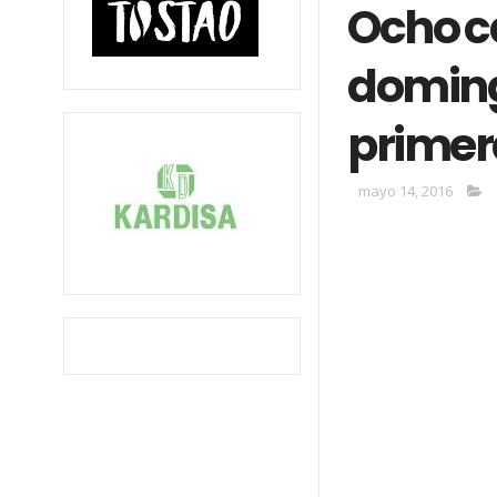
Ocho c
doming
primer
mayo 14, 2016