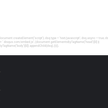
= document.createElement('script'); dsq.type = 'text/javascript'; dsq.async = true; d
 + '.disqus.com/embed.js'; (document.getElementsByTagName('head')[0] ||
agName('body')[0]).appendChild(dsq); })();