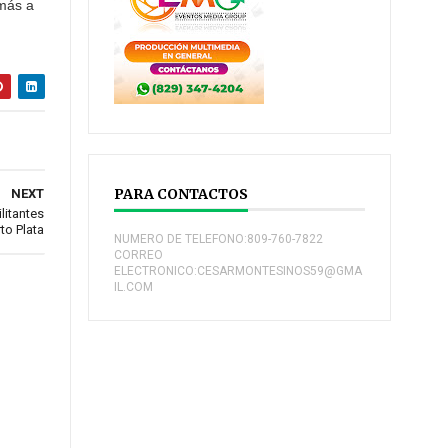
 más a
PARA CONTACTOS
NEXT
litantes
to Plata
NUMERO DE TELEFONO:809-760-7822
CORREO
ELECTRONICO:CESARMONTESINOS59@GMA
IL.COM