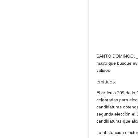
SANTO DOMINGO. _Un 
mayo que busque evit
válidos
emitidos.
El
artículo 209 de la
celebradas para elegi
candidaturas obtenga
segunda elección el 
candidaturas que al
La abstención electo