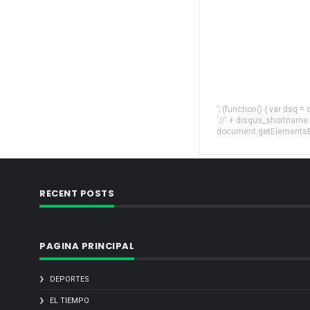
'; (function() { var dsq 
'//' + disqus_shortname
document.getElementsByT
RECENT POSTS
PAGINA PRINCIPAL
DEPORTES
EL TIEMPO