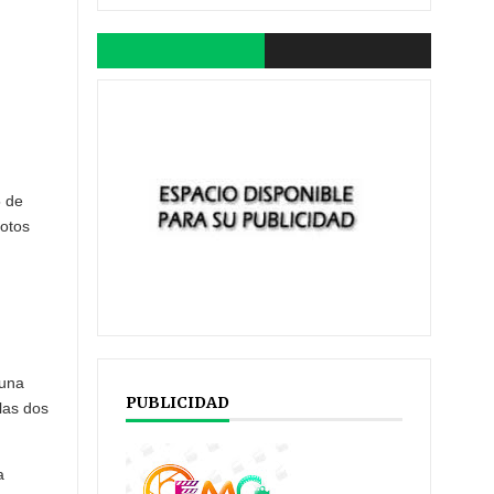
5 de
votos
 una
PUBLICIDAD
las dos
a