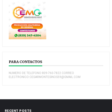
PARA CONTACTOS
NUMERO DE TELEFONO:809-760-7822 CORREO
ELECTRONICO:CESARMONTESINOS59@GMAIL.COM
RECENT POSTS