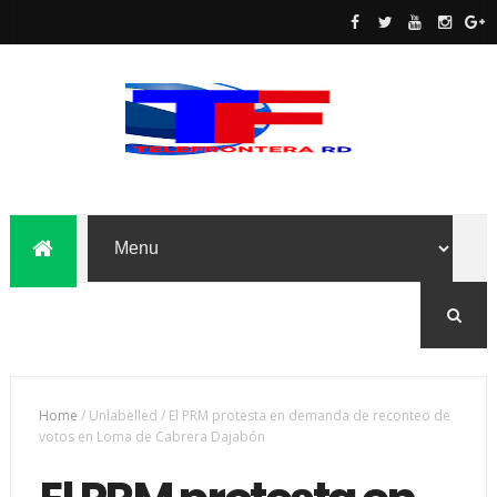
Home
/
Unlabelled
/
El PRM protesta en demanda de reconteo de
votos en Loma de Cabrera Dajabón