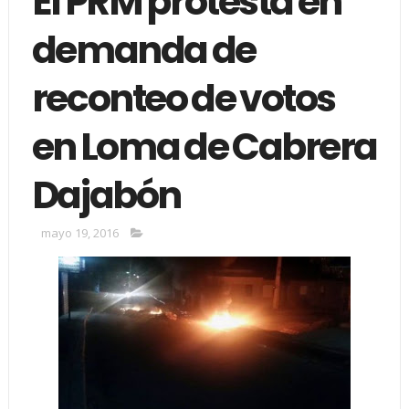
El PRM protesta en
demanda de
reconteo de votos
en Loma de Cabrera
Dajabón
mayo 19, 2016