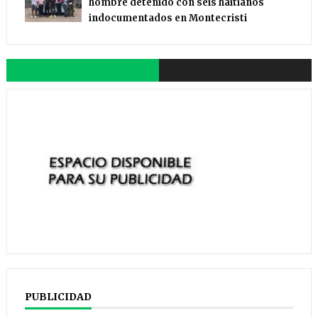
hombre detenido con seis haitianos
indocumentados en Montecristi
PUBLICIDAD