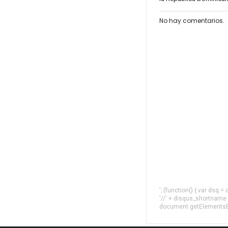
No hay comentarios.
'; (function() { var dsq 
'//' + disqus_shortname
document.getElementsByT