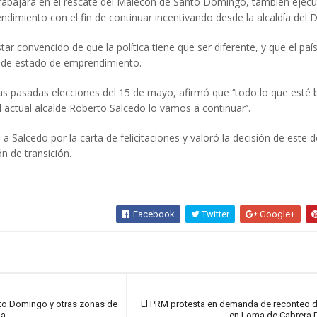
trabajará en el rescate del Malecón de Santo Domingo, también ejecu
imiento con el fin de continuar incentivando desde la alcaldía del Di
tar convencido de que la política tiene que ser diferente, y que el paí
a de estado de emprendimiento.
 las pasadas elecciones del 15 de mayo, afirmó que ‘‘todo lo que esté 
l actual alcalde Roberto Salcedo lo vamos a continuar’’.
 Salcedo por la carta de felicitaciones y valoró la decisión de este d
n de transición.
Facebook
Twitter
Google+
anto Domingo y otras zonas de
El PRM protesta en demanda de reconteo 
na
en Loma de Cabrera 