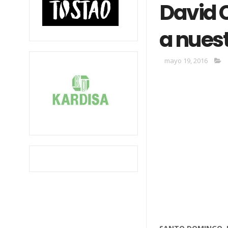
David C
a nues
mayo 19, 2016