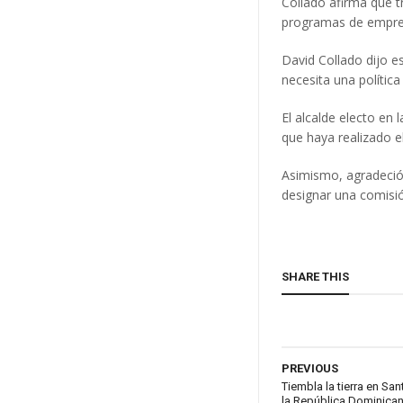
Collado afirma que 
programas de emprend
David Collado dijo es
necesita una polític
El alcalde electo en
que haya realizado e
Asimismo, agradeció a
designar una comisió
SHARE THIS
PREVIOUS
Tiembla la tierra en S
la República Dominica