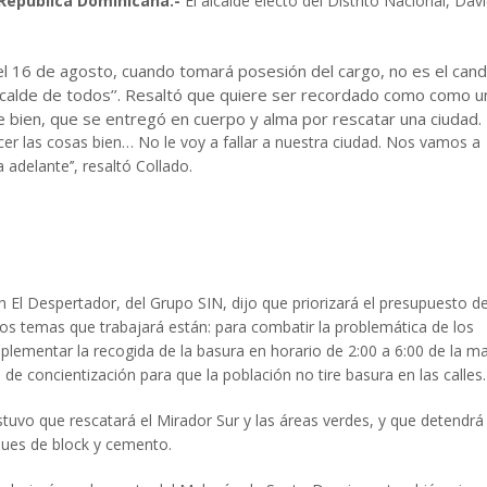
epública Dominicana.-
El alcalde electo del Distrito Nacional, Dav
 del 16 de agosto, cuando tomará posesión del cargo, no es el can
alcalde de todos’’. Resaltó que quiere ser recordado como como u
 bien, que se entregó en cuerpo y alma por rescatar una ciudad.
acer las cosas bien… No le voy a fallar a nuestra ciudad. Nos vamos a
 adelante’’, resaltó Collado.
n El Despertador, del Grupo SIN, dijo que priorizará el presupuesto de
 los temas que trabajará están: para combatir la problemática de los
plementar la recogida de la basura en horario de 2:00 a 6:00 de la m
de concientización para que la población no tire basura en las calles.
tuvo que rescatará el Mirador Sur y las áreas verdes, y que detendrá 
ques de block y cemento.