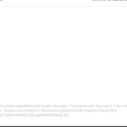
= document.createElement('script'); dsq.type = 'text/javascript'; dsq.async = true; d
 + '.disqus.com/embed.js'; (document.getElementsByTagName('head')[0] ||
agName('body')[0]).appendChild(dsq); })();