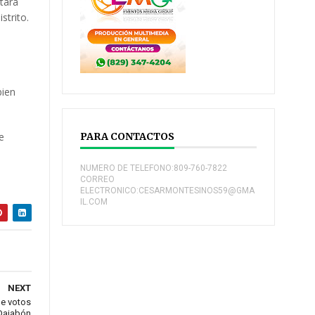
tará
strito.
s
bien
e
PARA CONTACTOS
NUMERO DE TELEFONO:809-760-7822
CORREO
ELECTRONICO:CESARMONTESINOS59@GMA
IL.COM
NEXT
de votos
Dajabón