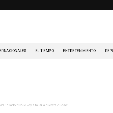
TERNACIONALES
EL TIEMPO
ENTRETENIMIENTO
REP
id Collado: ”No le voy a fallar a nuestra ciudad”