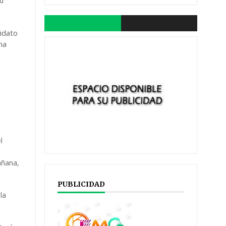
id
didato
na
l
añana,
PUBLICIDAD
la