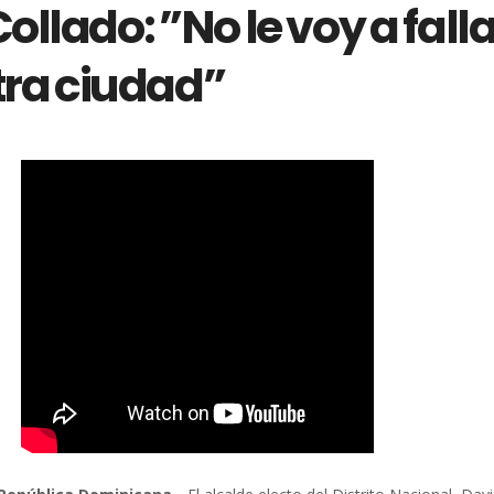
ollado: ”No le voy a fall
tra ciudad”