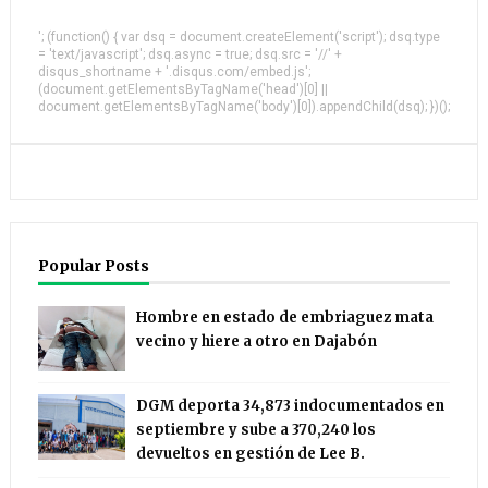
'; (function() { var dsq = document.createElement('script'); dsq.type
= 'text/javascript'; dsq.async = true; dsq.src = '//' +
disqus_shortname + '.disqus.com/embed.js';
(document.getElementsByTagName('head')[0] ||
document.getElementsByTagName('body')[0]).appendChild(dsq); })();
Popular Posts
Hombre en estado de embriaguez mata
vecino y hiere a otro en Dajabón
DGM deporta 34,873 indocumentados en
septiembre y sube a 370,240 los
devueltos en gestión de Lee B.