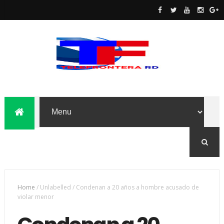
Home
/
Unlabelled
/
Condenan a 20 años a hombre acusado de
violar menor