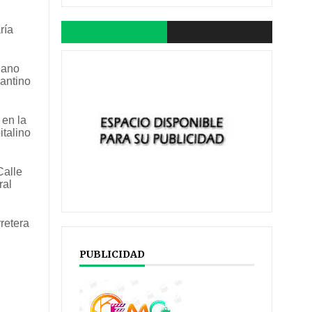
ría
iano
Fantino
 en la
talino
Calle
ral
retera
PUBLICIDAD