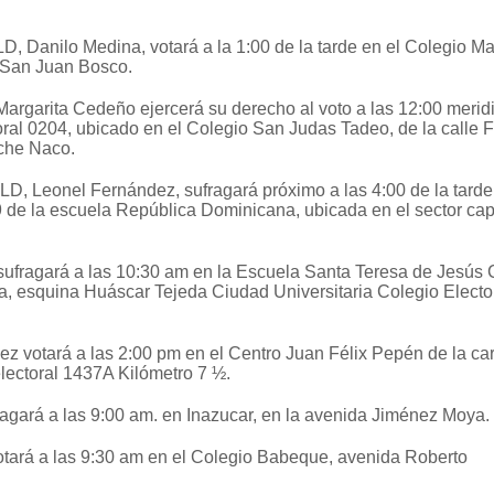
D, Danilo Medina, votará a la 1:00 de la tarde en el Colegio Ma
o San Juan Bosco.
Margarita Cedeño ejercerá su derecho al voto a las 12:00 merid
toral 0204, ubicado en el Colegio San Judas Tadeo, de la calle 
nche Naco.
PLD, Leonel Fernández, sufragará próximo a las 4:00 de la tarde
e la escuela República Dominicana, ubicada en el sector capi
ufragará a las 10:30 am en la Escuela Santa Teresa de Jesús 
, esquina Huáscar Tejeda Ciudad Universitaria Colegio Electo
z votará a las 2:00 pm en el Centro Juan Félix Pepén de la car
lectoral 1437A Kilómetro 7 ½.
agará a las 9:00 am. en Inazucar, en la avenida Jiménez Moya.
votará a las 9:30 am en el Colegio Babeque, avenida Roberto