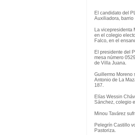
El candidato del PL
Auxiliadora, barri
La vicepresidenta 
en el colegio elec
Falco, en el ensa
El presidente del 
mesa número 0529 d
de Villa Juana.
Guillermo Moreno s
Antonio de La Maza
187.
Elías Wessin Cháve
Sánchez, colegio e
Minou Tavárez sufr
Pelegrín Castillo 
Pastoriza.