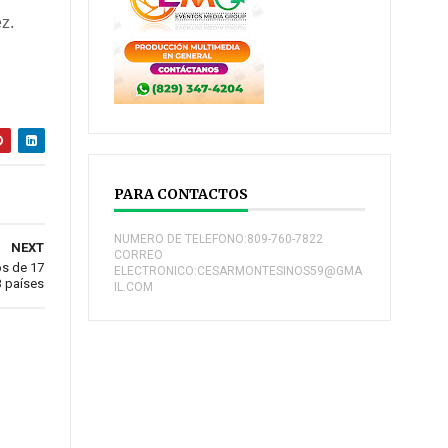
z.
PARA CONTACTOS
NUMERO DE TELEFONO:809-760-7822
NEXT
CORREO
os de 17
ELECTRONICO:CESARMONTESINOS59@GMA
3 países
IL.COM