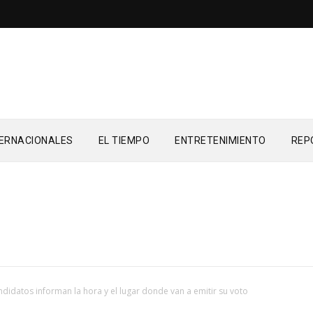
TERNACIONALES
EL TIEMPO
ENTRETENIMIENTO
REP
didatos informan la hora y el lugar donde van a emitir su voto