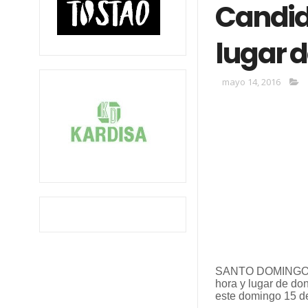
Candida
lugar d
mayo 14, 2016
SANTO DOMINGO.- L
hora y lugar de do
este domingo 15 d