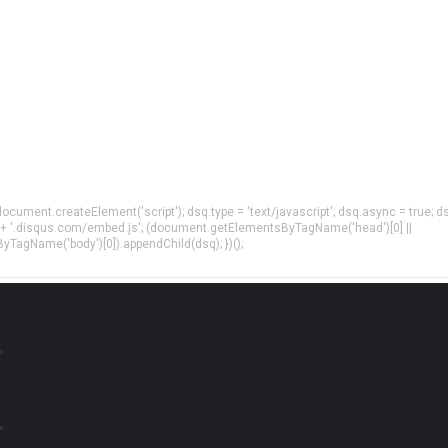
= document.createElement('script'); dsq.type = 'text/javascript'; dsq.async = true; d
 + '.disqus.com/embed.js'; (document.getElementsByTagName('head')[0] ||
agName('body')[0]).appendChild(dsq); })();