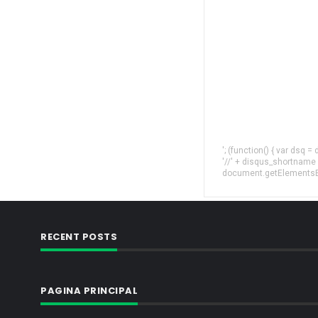
'; (function() { var dsq 
'//' + disqus_shortname
document.getElementsByT
RECENT POSTS
PAGINA PRINCIPAL