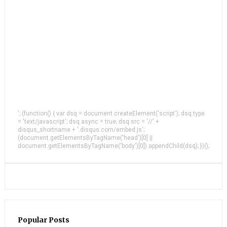
'; (function() { var dsq = document.createElement('script'); dsq.type
= 'text/javascript'; dsq.async = true; dsq.src = '//' +
disqus_shortname + '.disqus.com/embed.js';
(document.getElementsByTagName('head')[0] ||
document.getElementsByTagName('body')[0]).appendChild(dsq); })();
Popular Posts