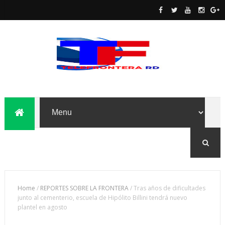
Home
/
REPORTES SOBRE LA FRONTERA
/
Tras años de dificultades
junto al cementerio, escuela de Hipólito Billini tendrá nuevo
plantel en agosto