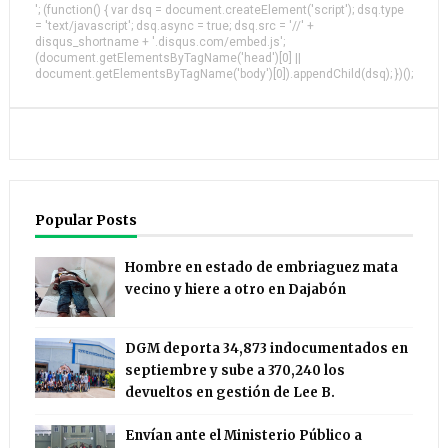
'; (function() { var dsq = document.createElement('script'); dsq.type
= 'text/javascript'; dsq.async = true; dsq.src = '//' +
disqus_shortname + '.disqus.com/embed.js';
(document.getElementsByTagName('head')[0] ||
document.getElementsByTagName('body')[0]).appendChild(dsq); })();
Popular Posts
Hombre en estado de embriaguez mata
vecino y hiere a otro en Dajabón
DGM deporta 34,873 indocumentados en
septiembre y sube a 370,240 los
devueltos en gestión de Lee B.
Envían ante el Ministerio Público a