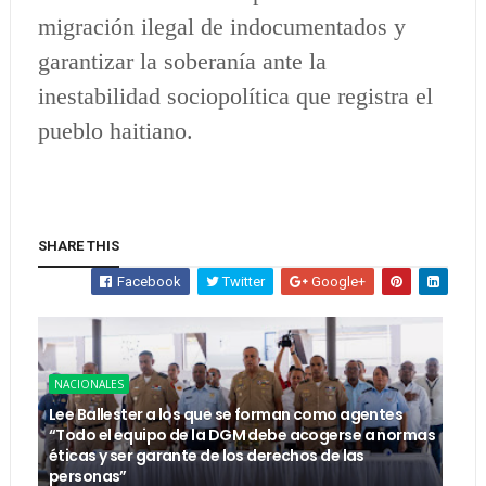
migración ilegal de indocumentados y
garantizar la soberanía ante la
inestabilidad sociopolítica que registra el
pueblo haitiano.
SHARE THIS
Facebook
Twitter
Google+
NACIONALES
Lee Ballester a los que se forman como agentes
“Todo el equipo de la DGM debe acogerse a normas
éticas y ser garante de los derechos de las
personas”