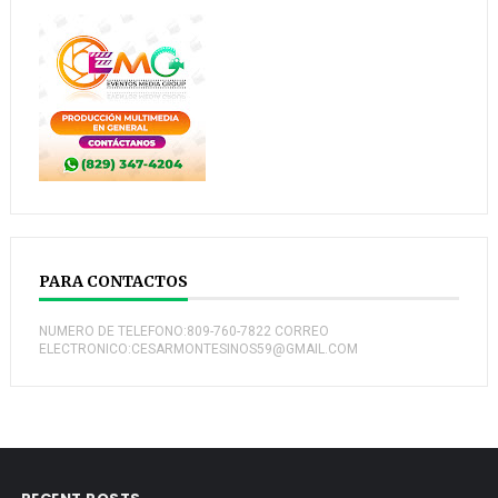
PARA CONTACTOS
NUMERO DE TELEFONO:809-760-7822 CORREO
ELECTRONICO:CESARMONTESINOS59@GMAIL.COM