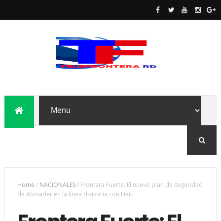
Home
/
NACIONALES
/
Frontera Fuerte: El nuevo plan de seguridad
de Abinader en la línea divisoria con Haití