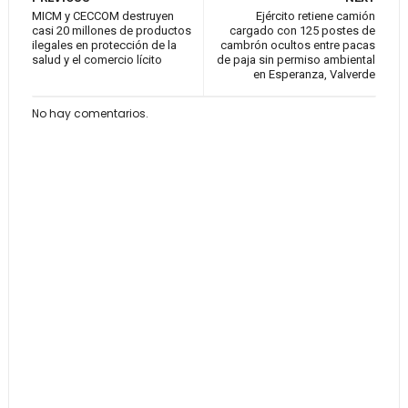
MICM y CECCOM destruyen
Ejército retiene camión
casi 20 millones de productos
cargado con 125 postes de
ilegales en protección de la
cambrón ocultos entre pacas
salud y el comercio lícito
de paja sin permiso ambiental
en Esperanza, Valverde
No hay comentarios.