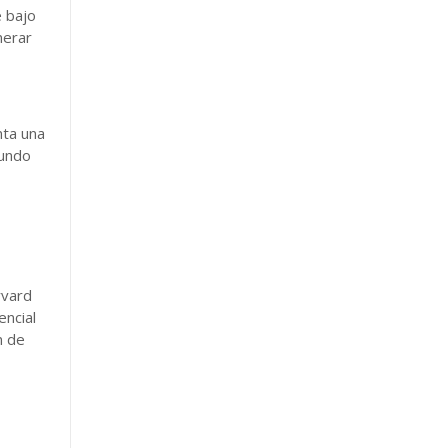
e bajo
nerar
nta una
mundo
rvard
encial
n de