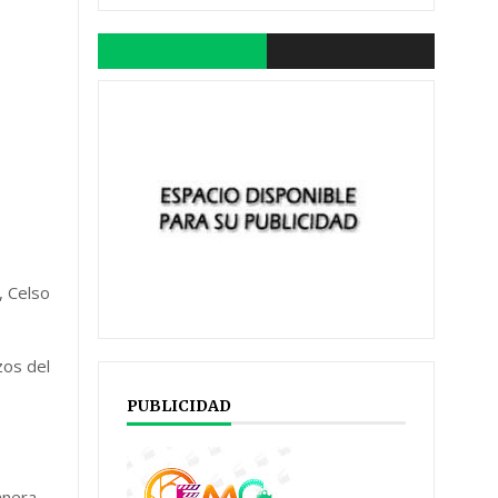
, Celso
zos del
PUBLICIDAD
anera