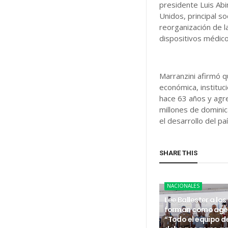
presidente Luis Abi
Unidos, principal s
reorganización de l
dispositivos médico
Marranzini afirmó q
económica, instituc
hace 63 años y agre
millones de domini
el desarrollo del paí
SHARE THIS
NACIONALES
Lee Ballester a los
forman como age
“Todo el equipo d