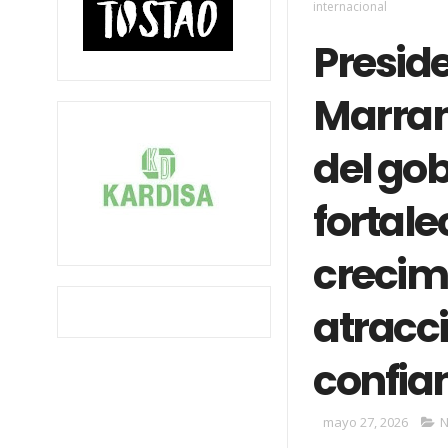
internacional
Presid
Marran
del go
fortale
crecim
atracci
confia
mayo 27, 2026
N