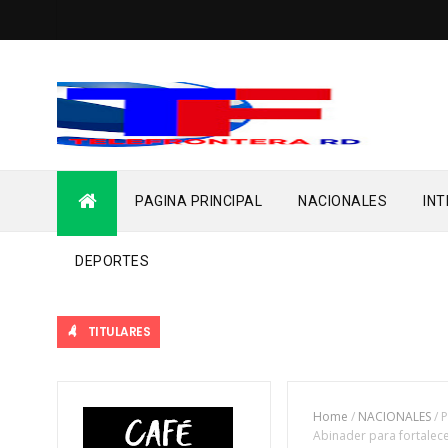
PAGINA PRINCIPAL
NACIONALES
IN
DEPORTES
TITULARES
Home
/
NACIONALES
/
P
Abinader para fortalece