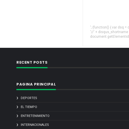
'; (function() { var dsq 
'//' + disqus_shortname
document.getElementsByT
RECENT POSTS
PAGINA PRINCIPAL
DEPORTES
EL TIEMPO
ENTRETENIMIENTO
INTERNACIONALES