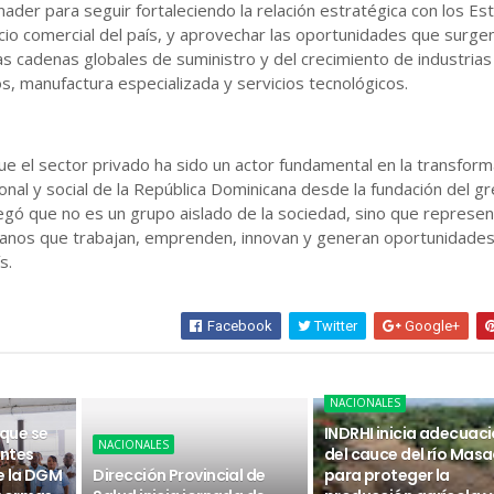
nader para seguir fortaleciendo la relación estratégica con los Es
ocio comercial del país, y aprovechar las oportunidades que surgen
as cadenas globales de suministro y del crecimiento de industria
s, manufactura especializada y servicios tecnológicos.
ue el sector privado ha sido un actor fundamental en la transform
ional y social de la República Dominicana desde la fundación del g
gó que no es un grupo aislado de la sociedad, sino que represen
canos que trabajan, emprenden, innovan y generan oportunidades
s.
Facebook
Twitter
Google+
NACIONALES
 que se
INDRHI inicia adecuac
NACIONALES
ntes
del cauce del río Masa
e la DGM
Dirección Provincial de
para proteger la