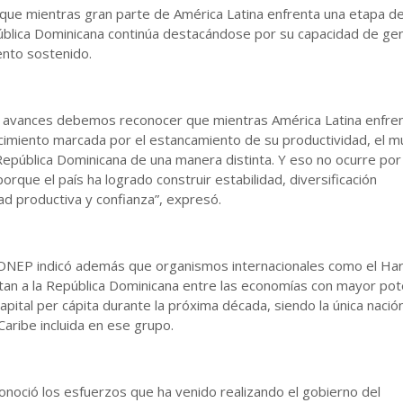
que mientras gran parte de América Latina enfrenta una etapa d
pública Dominicana continúa destacándose por su capacidad de ge
ento sostenido.
s avances debemos reconocer que mientras América Latina enfre
cimiento marcada por el estancamiento de su productividad, el 
República Dominicana de una manera distinta. Y eso no ocurre por
orque el país ha logrado construir estabilidad, diversificación
d productiva y confianza”, expresó.
CONEP indicó además que organismos internacionales como el Ha
an a la República Dominicana entre las economías con mayor pot
apital per cápita durante la próxima década, siendo la única nació
Caribe incluida en ese grupo.
onoció los esfuerzos que ha venido realizando el gobierno del