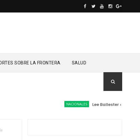
ORTES SOBRE LA FRONTERA
SALUD
NACIONALES
Lee Ballester a los que se
de
a