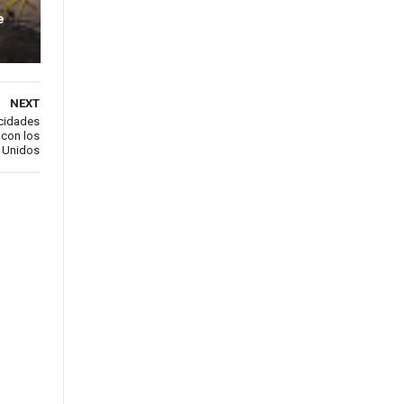
e
NEXT
cidades
 con los
 Unidos