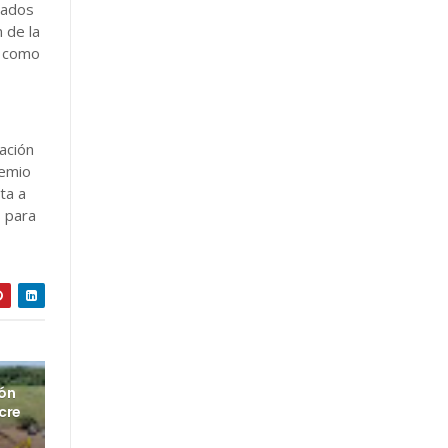
tados
 de la
s como
ación
remio
ta a
 para
ión
cre