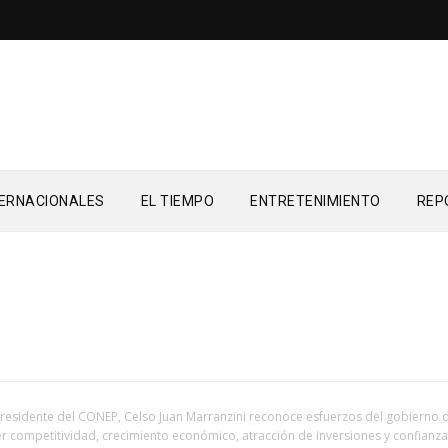
TERNACIONALES
EL TIEMPO
ENTRETENIMIENTO
REP
residente del CONEP, Celso Juan Marranzini reconoce esfuerzos del gobierno 
r competitividad, crecimiento económico, atracción de inversiones y confianz