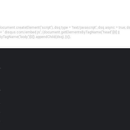
= document.createElement('script'); dsq.type = 'text/javascript'; dsq.async = true; d
 + '.disqus.com/embed.js'; (document.getElementsByTagName('head')[0] ||
agName('body')[0]).appendChild(dsq); })();