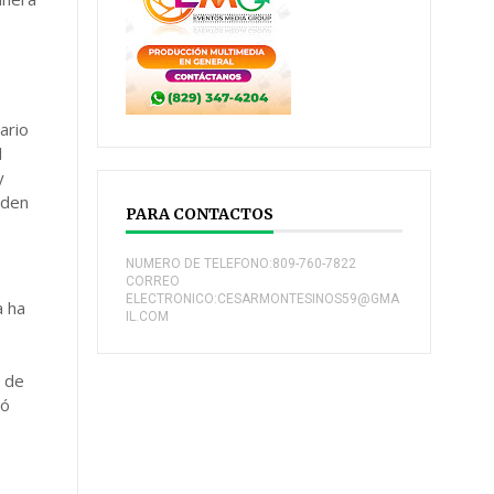
ario
l
y
rden
PARA CONTACTOS
NUMERO DE TELEFONO:809-760-7822
CORREO
ELECTRONICO:CESARMONTESINOS59@GMA
a ha
IL.COM
s de
tó