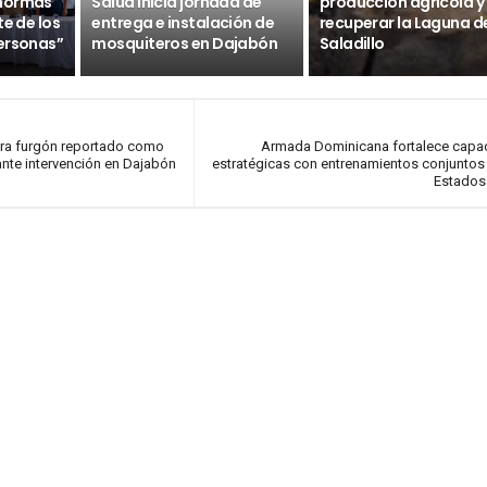
 normas
Salud inicia jornada de
producción agrícola y
te de los
entrega e instalación de
recuperar la Laguna d
ersonas”
mosquiteros en Dajabón
Saladillo
era furgón reportado como
Armada Dominicana fortalece capa
ante intervención en Dajabón
estratégicas con entrenamientos conjuntos
Estados