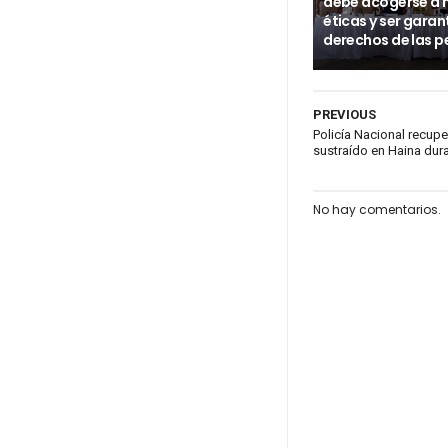
debe acogerse a
éticas y ser garan
derechos de las p
PREVIOUS
Policía Nacional recup
sustraído en Haina dur
No hay comentarios.