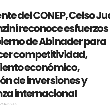
ente del CONEP, Celso J
zini reconoce esfuerzos
bierno de Abinader para
cer competitividad,
iento económico,
ón de inversiones y
nza internacional
ACIONALES