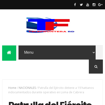
Home
/
NACIONALES
/
Patrulla del Ejército detiene a 19 haitianos
indocumentados durante operativo en Loma de Cabrera