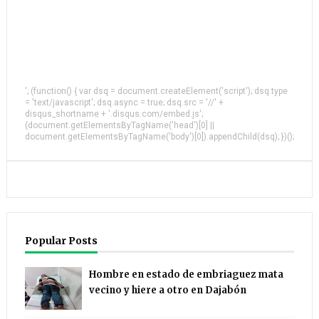
'; (function() { var dsq = document.createElement('script'); dsq.type
= 'text/javascript'; dsq.async = true; dsq.src = '//' +
disqus_shortname + '.disqus.com/embed.js';
(document.getElementsByTagName('head')[0] ||
document.getElementsByTagName('body')[0]).appendChild(dsq); })();
Popular Posts
Hombre en estado de embriaguez mata
vecino y hiere a otro en Dajabón