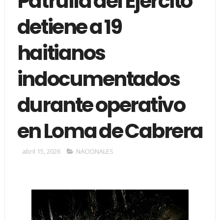
Patrulla del Ejército
detiene a 19
haitianos
indocumentados
durante operativo
en Loma de Cabrera
abril 15, 2026
NACIONALES