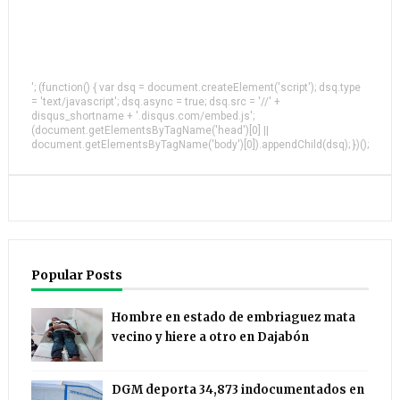
'; (function() { var dsq = document.createElement('script'); dsq.type
= 'text/javascript'; dsq.async = true; dsq.src = '//' +
disqus_shortname + '.disqus.com/embed.js';
(document.getElementsByTagName('head')[0] ||
document.getElementsByTagName('body')[0]).appendChild(dsq); })();
Popular Posts
Hombre en estado de embriaguez mata
vecino y hiere a otro en Dajabón
DGM deporta 34,873 indocumentados en