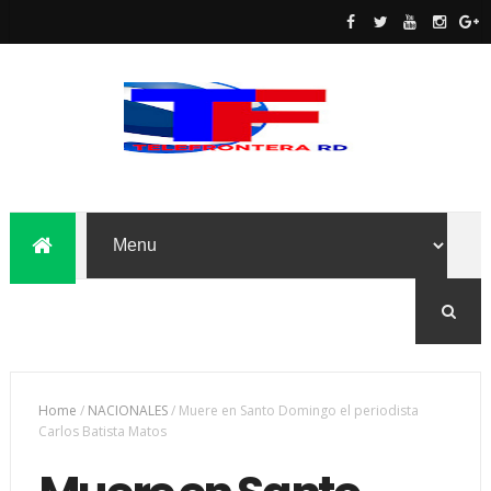
Home
/
NACIONALES
/
Muere en Santo Domingo el periodista
Carlos Batista Matos