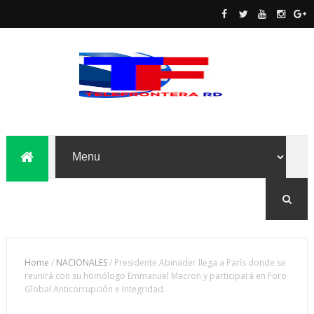
Home
/
NACIONALES
/
Presidente Abinader llega a París donde se
reunirá con su homólogo Emmanuel Macron y participará en Foro
Global Anticorrupción e Integridad