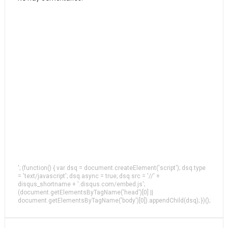
'; (function() { var dsq = document.createElement('script'); dsq.type
= 'text/javascript'; dsq.async = true; dsq.src = '//' +
disqus_shortname + '.disqus.com/embed.js';
(document.getElementsByTagName('head')[0] ||
document.getElementsByTagName('body')[0]).appendChild(dsq); })();