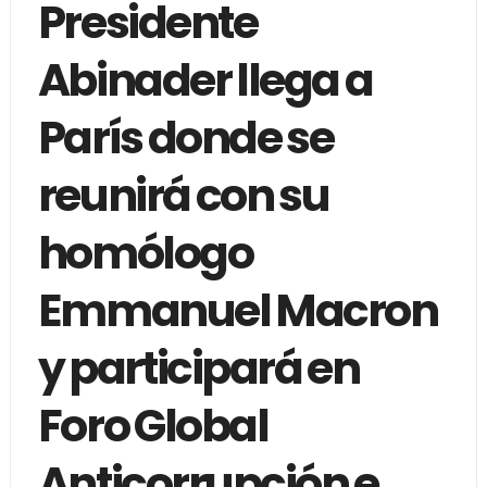
Presidente
Abinader llega a
París donde se
reunirá con su
homólogo
Emmanuel Macron
y participará en
Foro Global
Anticorrupción e