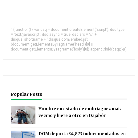
'; (function() { var dsq = document.createElement('script'); dsq.type
= 'text/javascript'; dsq.async = true; dsq.src = '//' +
disqus_shortname + '.disqus.com/embed.js';
(document.getElementsByTagName('head')[0] ||
document.getElementsByTagName('body')[0]).appendChild(dsq); })();
Popular Posts
Hombre en estado de embriaguez mata
vecino y hiere a otro en Dajabón
DGM deporta 34,873 indocumentados en