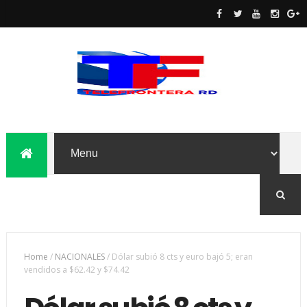
Home
/
NACIONALES
/
Dólar subió 8 cts y euro bajó 5; eran
vendidos a $62.42 y $74.42