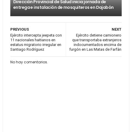
Dirección Provincial de Salud inicia jornada de
entrega e instalación de mosquiteros en Dajabón
PREVIOUS
NEXT
Ejército intercepta jeepeta con
Ejército detiene camionero
11 nacionales haitianos en
que transportaba extranjeros
estatus migratorio irregular en
indocumentados encima de
Santiago Rodríguez
furgón en Las Matas de Farfán
No hay comentarios.