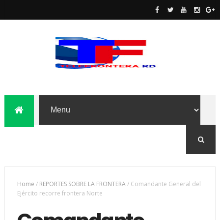
Home
/
REPORTES SOBRE LA FRONTERA
/
Comandante General del
Ejército recorre frontera Norte