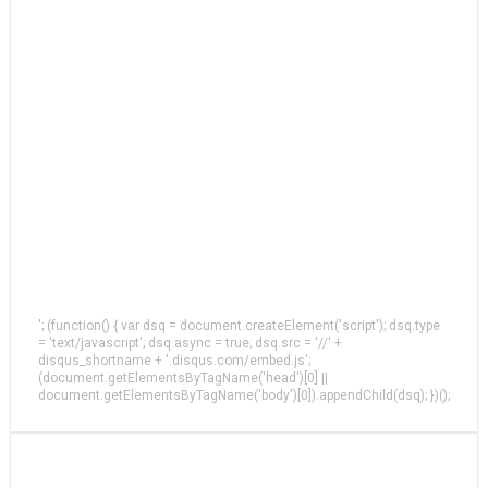
'; (function() { var dsq = document.createElement('script'); dsq.type
= 'text/javascript'; dsq.async = true; dsq.src = '//' +
disqus_shortname + '.disqus.com/embed.js';
(document.getElementsByTagName('head')[0] ||
document.getElementsByTagName('body')[0]).appendChild(dsq); })();