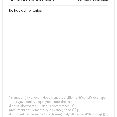
No hay comentarios.
'; (function() { var dsq = document.createElement('script'); dsq.type
= 'text/javascript'; dsq.async = true; dsq.src = '//' +
disqus_shortname + '.disqus.com/embed.js';
(document.getElementsByTagName('head')[0] ||
document.getElementsByTagName('body')[0]).appendChild(dsq); })();