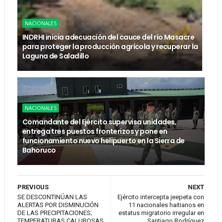
NACIONALES
INDRHI inicia adecuación del cauce del río Masacre
para proteger la producción agrícola y recuperar la
Laguna de Saladillo
NACIONALES
Comandante del Ejército supervisa unidades,
entrega tres puestos fronterizos y pone en
funcionamiento nuevo helipuerto en la Sierra de
Bahoruco
PREVIOUS
NEXT
SE DESCONTINÚAN LAS
Ejército intercepta jeepeta con
ALERTAS POR DISMINUCIÓN
11 nacionales haitianos en
DE LAS PRECIPITACIONES;
estatus migratorio irregular en
TEMPERATURAS CALUROSAS
Santiago Rodríguez