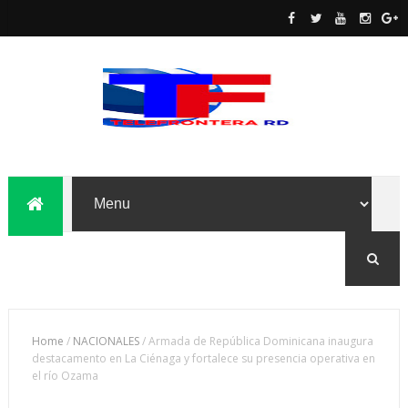
Home
/
NACIONALES
/
Armada de República Dominicana inaugura
destacamento en La Ciénaga y fortalece su presencia operativa en
el río Ozama