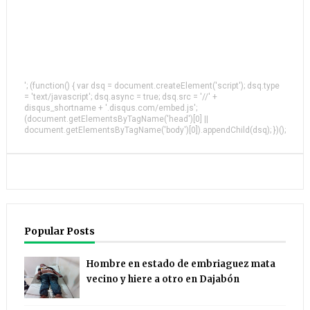
'; (function() { var dsq = document.createElement('script'); dsq.type
= 'text/javascript'; dsq.async = true; dsq.src = '//' +
disqus_shortname + '.disqus.com/embed.js';
(document.getElementsByTagName('head')[0] ||
document.getElementsByTagName('body')[0]).appendChild(dsq); })();
Popular Posts
Hombre en estado de embriaguez mata
vecino y hiere a otro en Dajabón