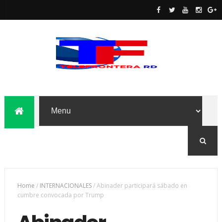
Home
/
INTERNACIONALES
/
Abinader participará sábado en
cumbre convocada por Trump