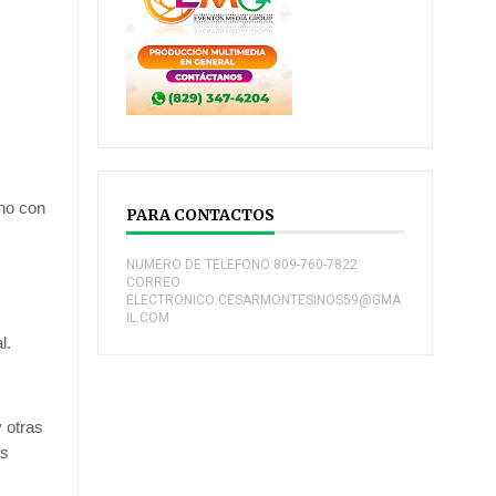
rno con
PARA CONTACTOS
NUMERO DE TELEFONO:809-760-7822
CORREO
ELECTRONICO:CESARMONTESINOS59@GMA
IL.COM
l.
 otras
os