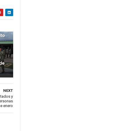
ito
o
 de
NEXT
ntados y
personas
de enero