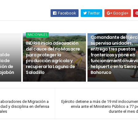
Facebook
Twitter
Google+
NACIONALES
NACIONALES
Comandante del Ejérc
INDRHI inicia adecuación
supervisa unidades,
del cauce del río Masacre
entrega tres puestos
al de
para proteger la
fronterizos y pone en
da de
producción agrícola y
funcionamiento nuev
ción de
recuperar la Laguna de
helipuerto en la Sierra
ajabón
Saladillo
Bahoruco
olaboradores de Migración a
Ejército detiene a más de 19 mil indocume
idad y disciplina en defensa
envía ante el Ministerio Público a 77 
ales
durante el mes 