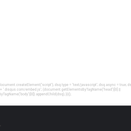
= document.createElement('script'); dsq.type = 'text/javascript'; dsq.async = true; d
 + '.disqus.com/embed.js'; (document.getElementsByTagName('head')[0] ||
agName('body')[0]).appendChild(dsq); })();