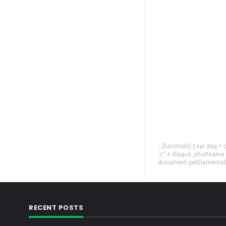
'; (function() { var dsq 
'//' + disqus_shortname
document.getElementsByT
RECENT POSTS