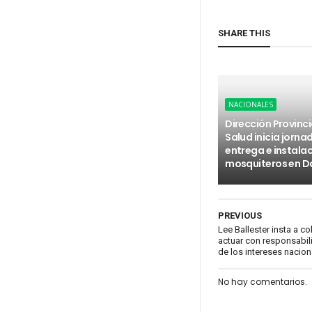
SHARE THIS
NACIONALES
Dirección Provinci
Salud inicia jorna
entrega e instala
mosquiteros en D
PREVIOUS
Lee Ballester insta a c
actuar con responsabil
de los intereses nacion
No hay comentarios.