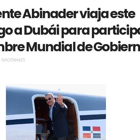
nte Abinader viaja este
o a Dubái para particip
bre Mundial de Gobier
NACIONALES