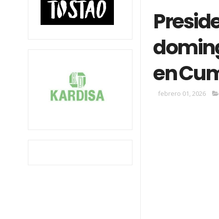
Preside
doming
en Cum
febrero 01, 2026