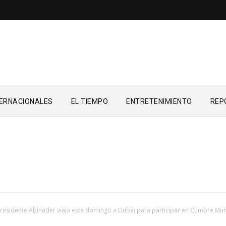
TERNACIONALES
EL TIEMPO
ENTRETENIMIENTO
REP
residente Abinader viaja este domingo a Dubái para participar en Cumbre Mun