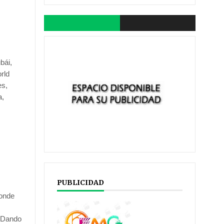
bái,
rld
es,
a,
PUBLICIDAD
donde
 “Dando