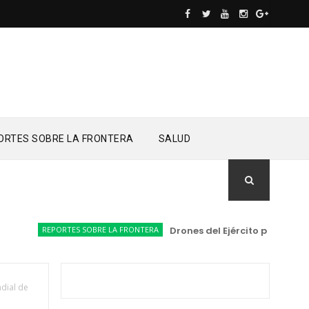
ORTES SOBRE LA FRONTERA
SALUD
REPORTES SOBRE LA FRONTERA
Drones del Ejército permiten loc
dial de