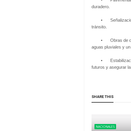
duradero.
•
Señalizació
tránsito.
•
Obras de d
aguas pluviales y u
•
Estabilizac
futuros y asegurar la
SHARE THIS
NACIONALES