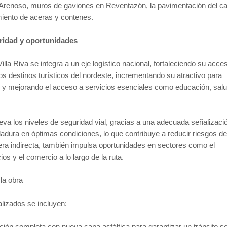
a–Arenoso, muros de gaviones en Reventazón, la pavimentación del c
iento de aceras y contenes.
ridad y oportunidades
illa Riva se integra a un eje logístico nacional, fortaleciendo su acce
s destinos turísticos del nordeste, incrementando su atractivo para
s y mejorando el acceso a servicios esenciales como educación, salu
eva los niveles de seguridad vial, gracias a una adecuada señalizaci
dadura en óptimas condiciones, lo que contribuye a reducir riesgos d
ra indirecta, también impulsa oportunidades en sectores como el
ios y el comercio a lo largo de la ruta.
 la obra
alizados se incluyen:
ión completa con nueva capa asfáltica para garantizar un tránsito s