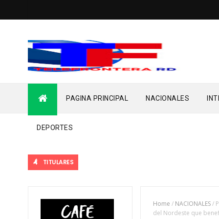
PAGINA PRINCIPAL
NACIONALES
IN
DEPORTES
TITULARES
Home
/
NACIONALES
/
P
del Nordeste que benef