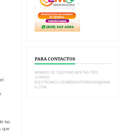
PARA CONTACTOS
NUMERO DE TELEFONO:809-760-7822
CORREO
el
ELECTRONICO:CESARMONTESINOS59@GMA
IL.COM
n
e las
s que