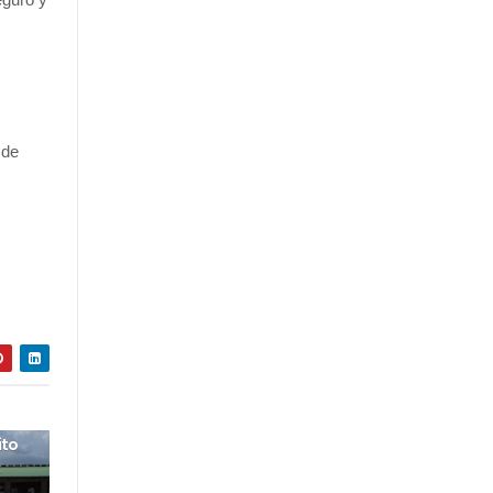
 de
ito