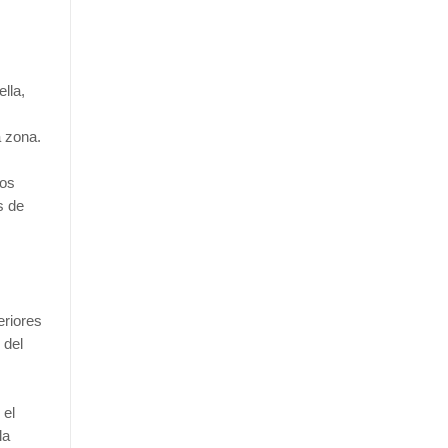
lla,
a zona.
los
s de
eriores
 del
 el
la