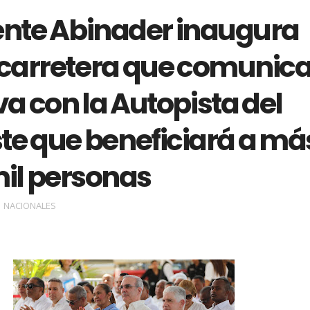
ente Abinader inaugura
carretera que comunic
iva con la Autopista del
te que beneficiará a má
mil personas
NACIONALES