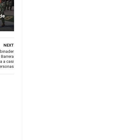
o
 de
NEXT
Abinader
 Barrera
a a casi
personas