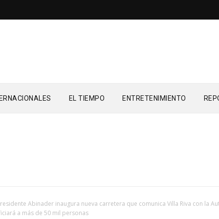
TERNACIONALES
EL TIEMPO
ENTRETENIMIENTO
REP
residente Abinader inaugura nueva carretera que comunica Villa Riva con la Au
iciará a más de 50 mil personas