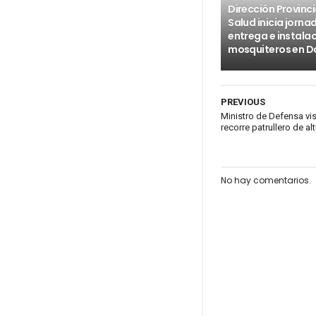
Dirección Provinci
Salud inicia jorna
entrega e instala
mosquiteros en D
PREVIOUS
Ministro de Defensa vi
recorre patrullero de al
No hay comentarios.