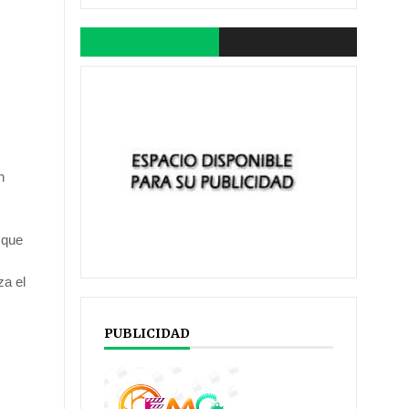
n
 que
za el
PUBLICIDAD