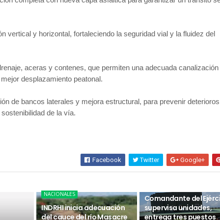
n vertical y horizontal, fortaleciendo la seguridad vial y la fluidez del
renaje, aceras y contenes, que permiten una adecuada canalización
n mejor desplazamiento peatonal.
ión de bancos laterales y mejora estructural, para prevenir deterioros
 sostenibilidad de la vía.
Facebook
Twitter
Google+
NACIONALES
NACIONALES
Comandante del Ejérc
INDRHI inicia adecuación
supervisa unidades,
del cauce del río Masacre
entrega tres puestos