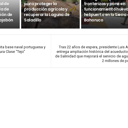
al de
para proteger la
fronterizos y pone en
da de
producción agrícola y
funcionamiento nuev
ción de
recuperar la Laguna de
helipuerto en la Sierra
ajabón
Saladillo
Bahoruco
sita base naval portuguesa y
Tras 22 años de espera, presidente Luis 
tura Clase “Tejo”
entrega ampliación histórica del acueducto
de Salinidad que mejorará el servicio de agu
2 millones de 