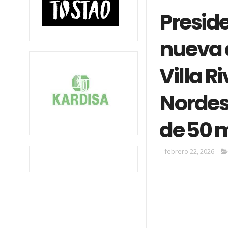
Presid
nueva 
Villa R
Nordes
de 50 
febrero 22, 2026