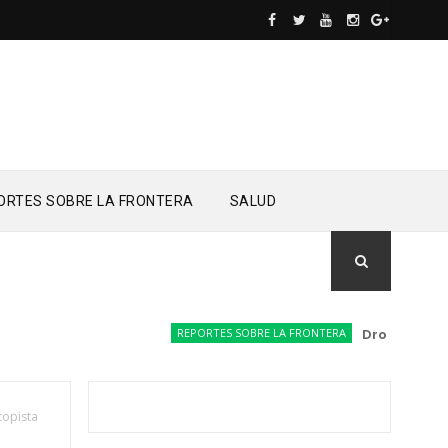
ORTES SOBRE LA FRONTERA
SALUD
REPORTES SOBRE LA FRONTERA
Drones del Ejércit
topista