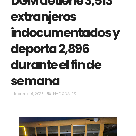
DGM detiene 3,513
extranjeros
indocumentados y
deporta 2,896
durante el fin de
semana
febrero 16, 2026
NACIONALES