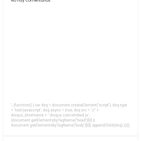
No hay comentarios.
'; (function() { var dsq = document.createElement('script'); dsq.type
= 'text/javascript'; dsq.async = true; dsq.src = '//' +
disqus_shortname + '.disqus.com/embed.js';
(document.getElementsByTagName('head')[0] ||
document.getElementsByTagName('body')[0]).appendChild(dsq); })();