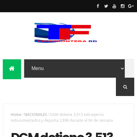
Home
/
NACIONALES
/
DGM detiene 3,513 extranjeros
indocumentados y deporta 2,896 durante el fin de semana