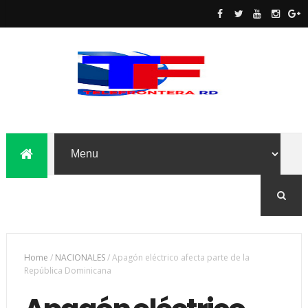
Home
/
NACIONALES
/
Apagón eléctrico afecta parte de la
República Dominicana