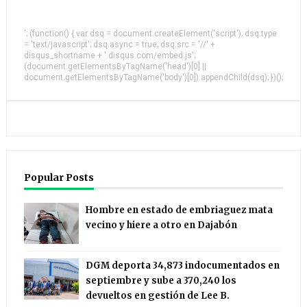
'; (function() { var dsq = document.createElement('script'); dsq.type
= 'text/javascript'; dsq.async = true; dsq.src = '//' +
disqus_shortname + '.disqus.com/embed.js';
(document.getElementsByTagName('head')[0] ||
document.getElementsByTagName('body')[0]).appendChild(dsq); })();
Popular Posts
Hombre en estado de embriaguez mata
vecino y hiere a otro en Dajabón
DGM deporta 34,873 indocumentados en
septiembre y sube a 370,240 los
devueltos en gestión de Lee B.